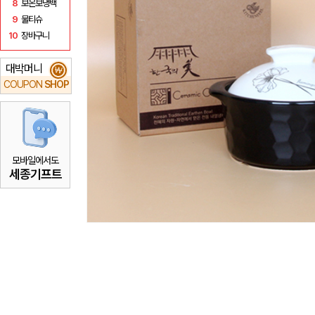
8
보온보냉백
9
물티슈
10
장바구니
대박머니
₩
COUPON
SHOP
모바일에서도
세종기프트