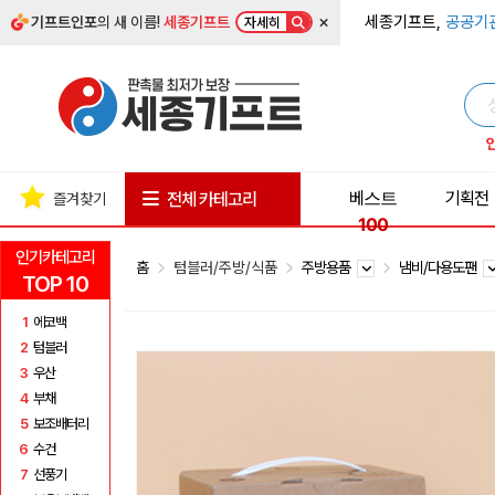
×
세종기프트,
공공기
기프트인포
의 새 이름!
세종기프트
자세히
베스트
기획전
전체 카테고리
즐겨찾기
100
인기카테고리
홈
텀블러/주방/식품
주방용품
냄비/다용도팬
TOP 10
1
에코백
2
텀블러
3
우산
4
부채
5
보조배터리
6
수건
7
선풍기