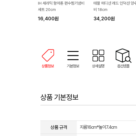
IH 세라믹 함마톤 편수찜기냄비
테팔 에디션 레드 인덕션 양
세트 20cm
비 18cm
16,400원
34,200원
상품정보
기본정보
상세설명
옵션샘플
상품 기본정보
상품 규격
지름16cm*높이7.4cm