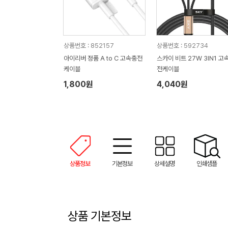
상품번호 : 852157
상품번호 : 592734
아이리버 정품 A to C 고속충전
스카이 비트 27W 3IN1 고
케이블
전케이블
1,800원
4,040원
상품정보
기본정보
상세설명
인쇄샘플
상품 기본정보