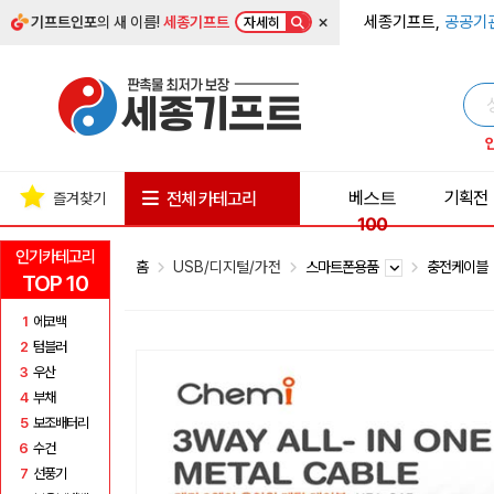
×
세종기프트,
공공기
기프트인포
의 새 이름!
세종기프트
자세히
베스트
기획전
전체 카테고리
즐겨찾기
100
인기카테고리
홈
USB/디지털/가전
스마트폰용품
충전케이블
TOP 10
1
에코백
2
텀블러
3
우산
4
부채
5
보조배터리
6
수건
7
선풍기