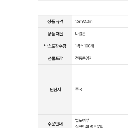
상품 규격
1.2m/2.0m
상품 재질
나일론
박스포장수량
1박스 100개
선물포장
전통문양지
원산지
중국
별도여부
주문안내
실크인쇄 별도문의