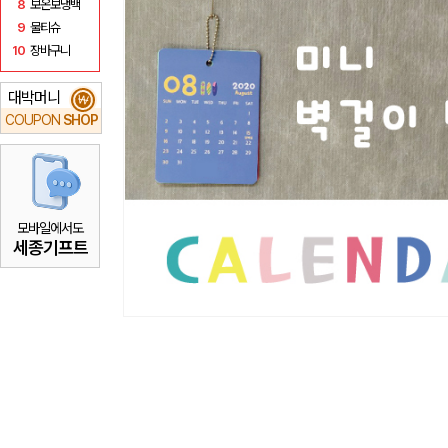
8
보온보냉백
9
물티슈
10
장바구니
대박머니
₩
COUPON
SHOP
모바일에서도
세종기프트