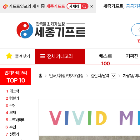
×
세종기프트,
공공기
기프트인포
의 새 이름!
세종기프트
자세히
베스트
기획전
전체 카테고리
즐겨찾기
100
인기카테고리
홈
인쇄/휘장/뱃지/업장
캘린더/달력
차량용/미
TOP 10
1
에코백
2
텀블러
3
우산
4
부채
5
보조배터리
6
수건
7
선풍기