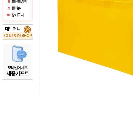
8
보온보냉백
9
물티슈
10
장바구니
대박머니
₩
COUPON
SHOP
모바일에서도
세종기프트