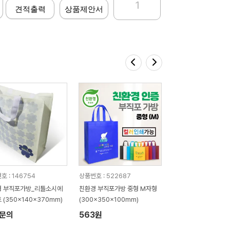
1
견적출력
상품제안서
호 : 146754
상품번호 : 522687
형 부직포가방_리틀소시에
친환경 부직포가방 중형 M자형
 (350x140x370mm)
(300x350x100mm)
문의
563원