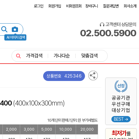
로그인
회원가입
비회원조회
장바구니
질문과답변
회사소개
고객센터 상담문의
02.500.5900
AI 이미지 검색
가격검색
가나다순
맞춤검색
425346
상품번호
공공기관
400
(400x100x300mm)
우선구매
대상기업
BEST →
10개 단위 판매 / 단위: 원 부가세별도
2,000
3,000
5,000
10,000
20,000
최저가
를