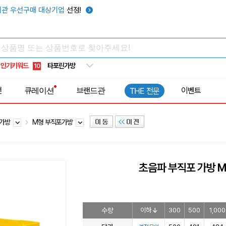
우산
6
관 우선구매 대상기업
선정!
텀블러
7
쿨토시
8
넥쿨러
9
인기키워드
타포린가방
10
선풍기
1
전
큐레이션
브랜드관
이벤트
THE 전문
포가방
M형 부직포가방
초음파 부직포 가방 M
수량
이하
300
500
1,000