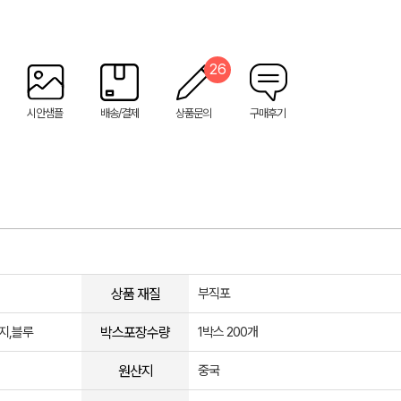
26
시안샘플
배송/결제
상품문의
구매후기
상품 재질
부직포
박스포장수량
지,블루
1박스 200개
원산지
중국