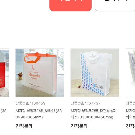
상품번호 : 160459
상품번호 : 167737
상품번
(38
M자형 부직포가방_오라민 (38
M자형 부직포가방_대한상공회
M자
0x90x365mm)
의소 (330x100x450mm)
화이트
견적문의
견적문의
견적