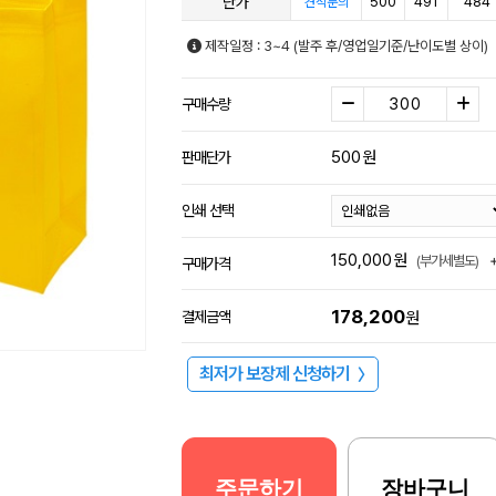
단가
500
491
484
견적문의
제작일정 : 3~4 (발주 후/영업일기준/난이도별 상이)
구매수량
500
원
판매단가
인쇄 선택
150,000
원
(부가세별도)
구매가격
178,200
결제금액
원
최저가 보장제 신청하기
〉
주문하기
장바구니