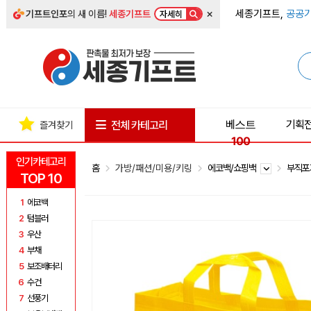
×
세종기프트,
공공기
기프트인포
의 새 이름!
세종기프트
자세히
베스트
기획
전체 카테고리
즐겨찾기
100
인기카테고리
홈
가방/패션/미용/키링
에코백/쇼핑백
부직
TOP 10
1
에코백
2
텀블러
3
우산
4
부채
5
보조배터리
6
수건
7
선풍기