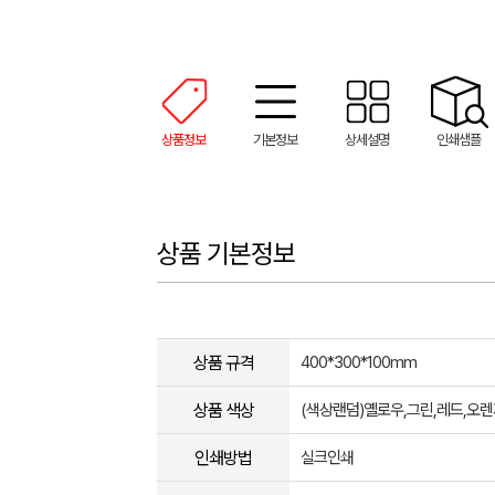
상품정보
기본정보
상세설명
인쇄샘플
상품 기본정보
상품 규격
400*300*100mm
상품 색상
(색상랜덤)옐로우,그린,레드,오렌
인쇄방법
실크인쇄