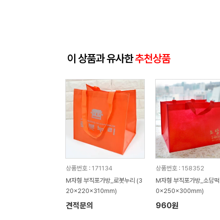
이 상품과 유사한
추천상품
상품번호 : 171134
상품번호 : 158352
M자형 부직포가방_로봇누리 (3
M자형 부직포가방_소담떡 
20x220x310mm)
0x250x300mm)
견적문의
960원