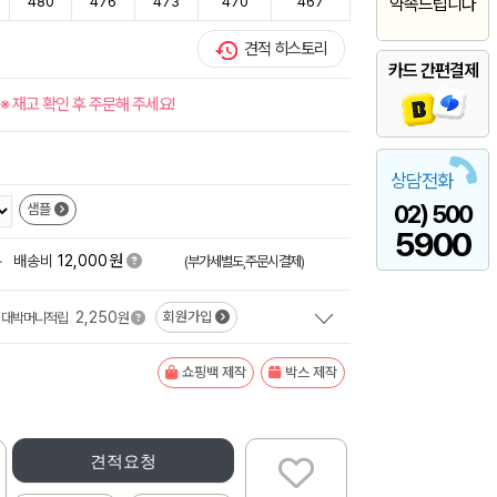
480
476
473
470
467
약속드립니다
견적 히스토리
카드 간편결제
※ 재고 확인 후 주문해 주세요!
상담전화
02) 500
샘플
5900
원
+
배송비
12,000
(부가세별도,주문시결제)
2,250
회원가입
대박머니적립
원
쇼핑백 제작
박스 제작
견적요청