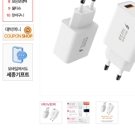
8
보온보냉백
9
물티슈
10
장바구니
대박머니
₩
COUPON
SHOP
모바일에서도
세종기프트