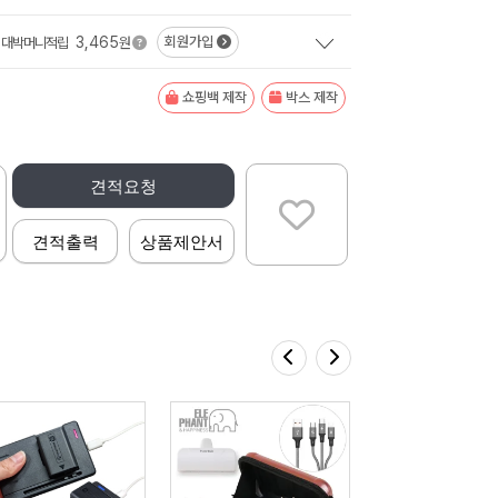
3,465
회원가입
대박머니적립
원
쇼핑백 제작
박스 제작
견적요청
견적출력
상품제안서