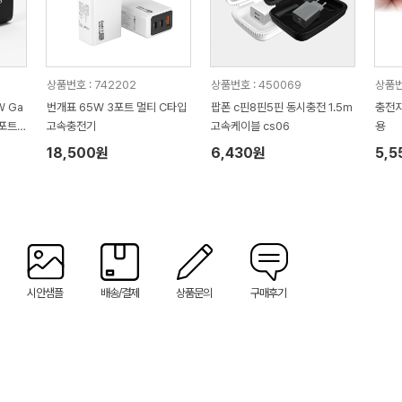
상품번호 : 742202
상품번호 : 450069
상품번
W Ga
번개표 65W 3포트 멀티 C타입
팝폰 c핀8핀5핀 동시충전 1.5m
충전지
5포트
고속충전기
고속케이블 cs06
용
18,500원
6,430원
5,5
시안샘플
배송/결제
상품문의
구매후기