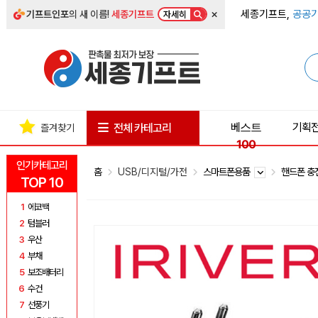
×
세종기프트,
공공기
기프트인포
의 새 이름!
세종기프트
자세히
베스트
기획
전체 카테고리
즐겨찾기
100
인기카테고리
홈
USB/디지털/가전
스마트폰용품
핸드폰 
TOP 10
1
에코백
2
텀블러
3
우산
4
부채
5
보조배터리
6
수건
7
선풍기