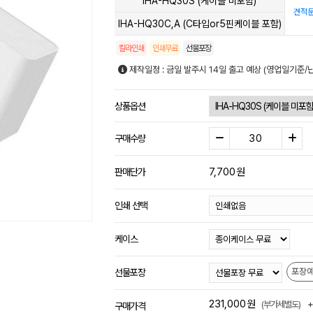
IHA-HQ30S (케이블 미포함)
견적
IHA-HQ30C,A (C타입or5핀케이블 포함)
칼라인쇄
인쇄무료
선물포장
제작일정 : 금일 발주시 14일 출고 예상 (영업일기준/
상품옵션
구매수량
7,700
원
판매단가
인쇄 선택
케이스
포장
선물포장
231,000
원
(부가세별도)
구매가격