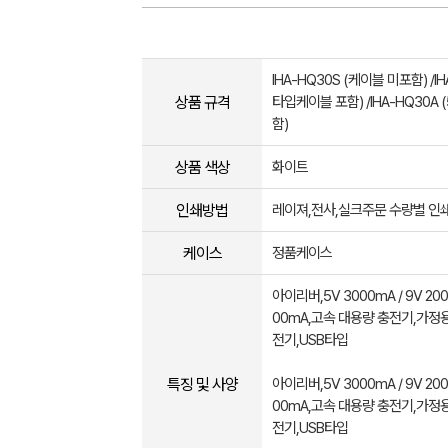
IHA-HQ30S (케이블 미포함) /IH
상품 규격
타입케이블 포함) /IHA-HQ30A
함)
상품 색상
화이트
인쇄방법
레이져,전사,실크주문 수량별 인
케이스
정품케이스
아이리버,5V 3000mA / 9V 2000
00mA,고속 대용량 충전기,가
전기,USB타입
특징 및 사양
아이리버,5V 3000mA / 9V 2000
00mA,고속 대용량 충전기,가
전기,USB타입