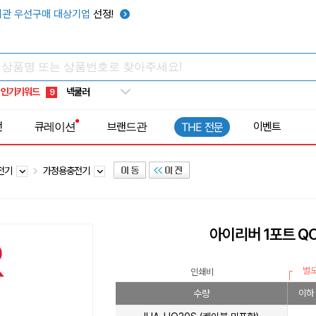
키캡
5
관 우선구매 대상기업
선정!
우산
6
텀블러
7
쿨토시
8
인기키워드
넥쿨러
9
타포린가방
10
전
큐레이션
브랜드관
이벤트
THE 전문
선풍기
1
충전기
가정용충전기
아이리버 1포트 Q
별
인쇄비
수량
이하