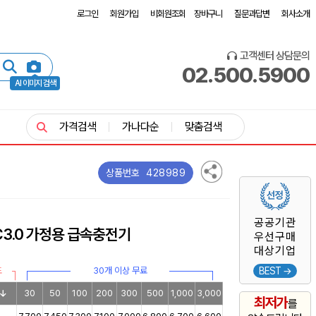
로그인
회원가입
비회원조회
장바구니
질문과답변
회사소개
고객센터 상담문의
02.500.5900
AI 이미지 검색
가격검색
가나다순
맞춤검색
428989
상품번호
공공기관
C3.0 가정용 급속충전기
우선구매
대상기업
도
30개 이상 무료
BEST →
30
50
100
200
300
500
1,000
3,000
최저가
를