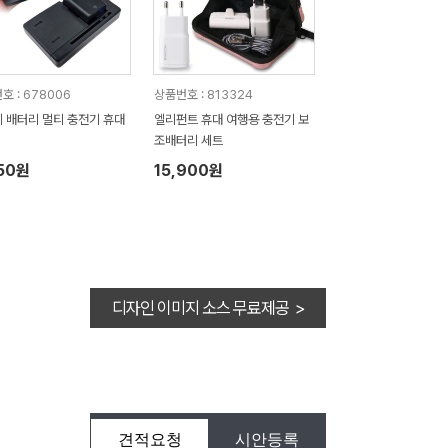
호 : 678006
상품번호 : 813324
 배터리 멀티 충전기 휴대
엘리펀트 휴대 여행용 충전기 보
조배터리 세트
50원
15,900원
디자인 이미지 소스 무료제공 >
견적요청
시안등록