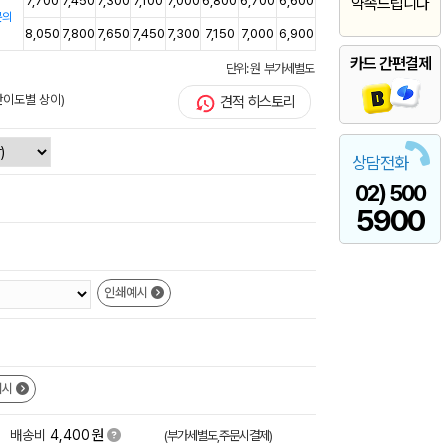
7,700
7,450
7,300
7,100
7,000
6,800
6,700
6,600
약속드립니다
문의
8,050
7,800
7,650
7,450
7,300
7,150
7,000
6,900
카드 간편결제
단위: 원 부가세별도
난이도별 상이)
견적 히스토리
상담전화
02) 500
5900
인쇄예시
예시
원
+
배송비
4,400
(부가세별도,주문시결제)