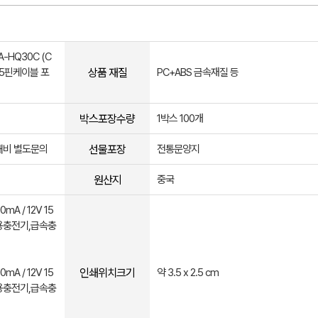
A-HQ30C (C
상품 재질
 (5핀케이블 포
PC+ABS 금속재질 등
박스포장수량
1박스 100개
선물포장
쇄비 별도문의
전통문양지
원산지
중국
mA / 12V 15
정용충전기,급속충
인쇄위치크기
mA / 12V 15
약 3.5 x 2.5 cm
정용충전기,급속충