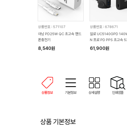
상품번호 : 571107
상품번호 : 678671
아남 PD25W QC 초고속 핸드
알로 UC5140GPD 140
폰충전기
N 프로 PD PPS 초고속 
멀티충전기
8,540원
61,900원
상품정보
기본정보
상세설명
인쇄샘플
상품 기본정보