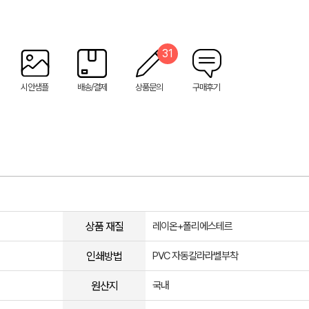
31
시안샘플
배송/결제
상품문의
구매후기
상품 재질
레이온+폴리에스테르
인쇄방법
PVC 자동칼라라벨부착
원산지
국내