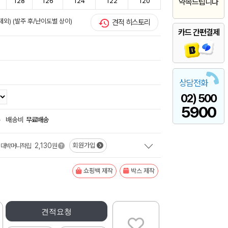
128
126
124
122
120
약속드립니다
제외) (발주 후/난이도별 상이)
견적 히스토리
카드 간편결제
상담전화
02) 500
5900
+
배송비
무료배송
2,130
회원가입
대박머니적립
원
쇼핑백 제작
박스 제작
견적요청