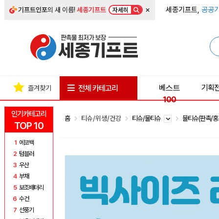
×
세종기프트,
공공기
기프트인포
의 새 이름!
세종기프트
자세히
베스트
기획
전체 카테고리
즐겨찾기
100
인기카테고리
홈
티슈/위생/건강
티슈/물티슈
물티슈(판촉/홍
TOP 10
1
에코백
2
텀블러
3
우산
4
부채
5
보조배터리
6
수건
7
선풍기