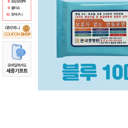
8
보온보냉백
9
물티슈
10
장바구니
대박머니
₩
COUPON
SHOP
모바일에서도
세종기프트