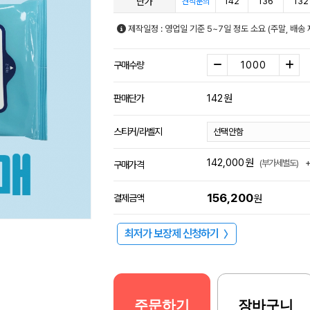
단가
142
136
132
견적문의
제작일정 : 영업일 기준 5~7일 정도 소요 (주말, 배송 
구매수량
142
원
판매단가
스티커/라벨지
142,000
원
(부가세별도)
구매가격
156,200
결제금액
원
최저가 보장제 신청하기
〉
주문하기
장바구니