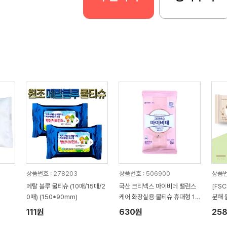
상품번호 : 278203
상품번호 : 506900
상품번호
메탈 블루 물티슈 (10매/15매/2
국산 크리넥스 마이비데 밸런스
[FS
0매) (150*90mm)
케어 화장실용 물티슈 휴대형 10
분해 
매
111원
630원
25