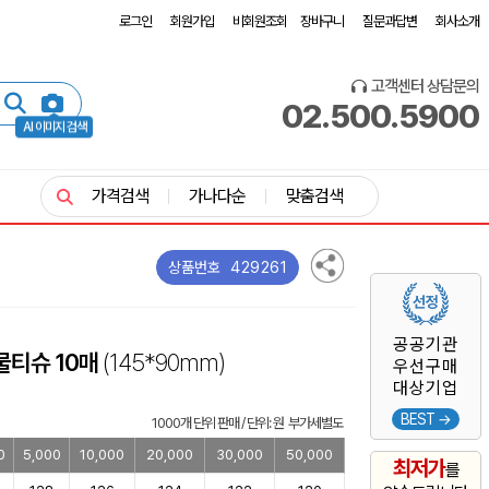
로그인
회원가입
비회원조회
장바구니
질문과답변
회사소개
고객센터 상담문의
02.500.5900
AI 이미지 검색
가격검색
가나다순
맞춤검색
429261
상품번호
공공기관
물티슈 10매
(145*90mm)
우선구매
대상기업
BEST →
1000개 단위 판매 / 단위: 원 부가세별도
0
5,000
10,000
20,000
30,000
50,000
최저가
를