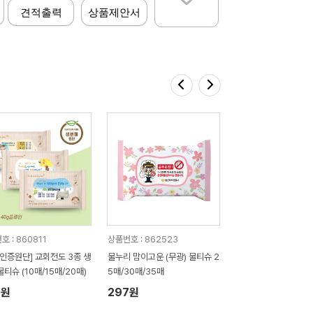
견적출력
상품제안서
 : 860811
상품번호 : 862523
C인증원단] 교회전도 3종 생
물누리 맘이고운 (무광) 물티슈 2
물티슈 (10매/15매/20매)
5매/30매/35매
8원
297원