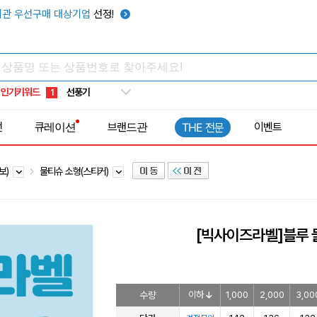
텀블러
7
관 우선구매 대상기업
선정!
쿨토시
8
넥쿨러
9
타포린가방
10
인기키워드
선풍기
1
전
큐레이션
브랜드관
이벤트
THE 전문
보)
물티슈 소형(스티커)
[빅사이즈라벨]블루 
수량
이하
1,000
2,000
3,00