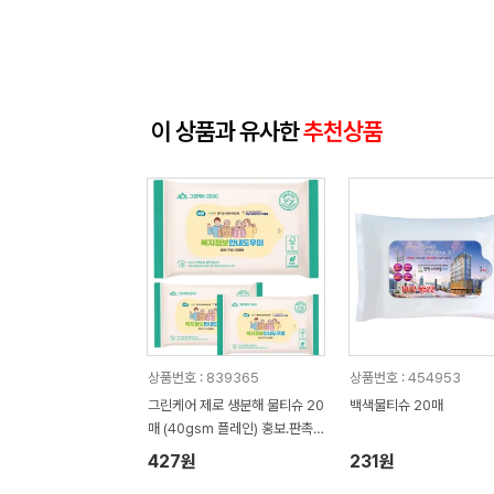
이 상품과 유사한
추천상품
상품번호 : 839365
상품번호 : 454953
그린케어 제로 생분해 물티슈 20
백색물티슈 20매
매 (40gsm 플레인) 홍보.판촉
용 물티슈
427원
231원