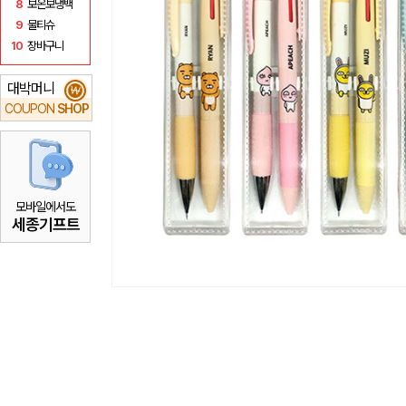
8
보온보냉백
9
물티슈
10
장바구니
대박머니
₩
COUPON
SHOP
모바일에서도
세종기프트