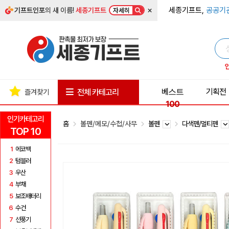
×
세종기프트,
공공기
기프트인포
의 새 이름!
세종기프트
자세히
베스트
기획전
전체 카테고리
즐겨찾기
100
인기카테고리
홈
볼펜/메모/수첩/사무
볼펜
다색펜/멀티펜
TOP 10
1
에코백
2
텀블러
3
우산
4
부채
5
보조배터리
6
수건
7
선풍기