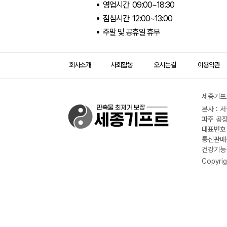
영업시간 09:00~18:30
점심시간 12:00~13:00
주말 및 공휴일 휴무
회사소개
사회활동
오시는길
이용약관
세종기프트
본사 : 
파주 공장
대표번호 :
통신판매신
건강기능식
Copyrig