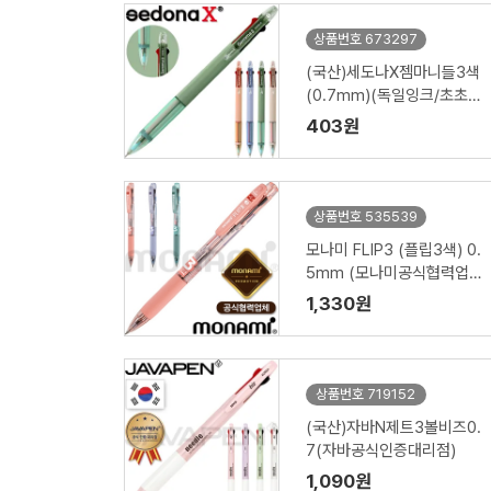
상품번호 673297
(국산)세도나X젬마니들3색
(0.7mm)(독일잉크/초초
저점도)
403원
상품번호 535539
모나미 FLIP3 (플립3색) 0.
5mm (모나미공식협력업
체)
1,330원
상품번호 719152
(국산)자바N제트3볼비즈0.
7(자바공식인증대리점)
1,090원