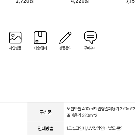
2,720원
4,220원
7,1
시안샘플
배송/결제
상품문의
구매후기
모션보틀 400ml*2원형밀폐용기 270ml*
구성품
밀폐용기 320ml*2
인쇄방법
1도실크인쇄/UV칼라인쇄 별도 문의