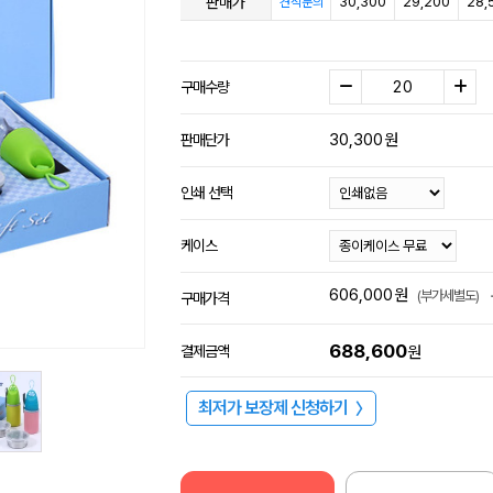
판매가
30,300
29,200
28,
견적문의
구매수량
30,300
원
판매단가
인쇄 선택
케이스
606,000
원
(부가세별도)
구매가격
688,600
결제금액
원
최저가 보장제 신청하기
〉