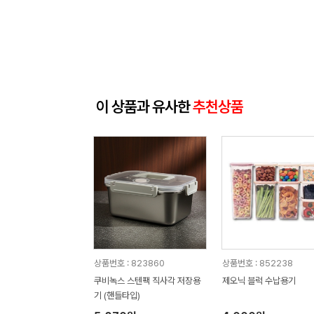
이 상품과 유사한
추천상품
상품번호 : 823860
상품번호 : 852238
쿠비녹스 스텐팩 직사각 저장용
제오닉 블럭 수납용기
기 (핸들타입)