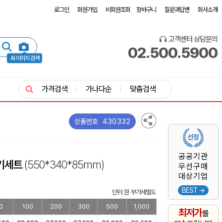
로그인
회원가입
비회원조회
장바구니
질문과답변
회사소개
고객센터 상담문의
02.500.5900
AI 이미지 검색
가격검색
가나다순
맞춤검색
430332
상품번호
공공기관
기세트
(550*340*85mm)
우선구매
대상기업
BEST →
단위: 원 부가세별도
0
100
200
300
500
1,000
최저가
를