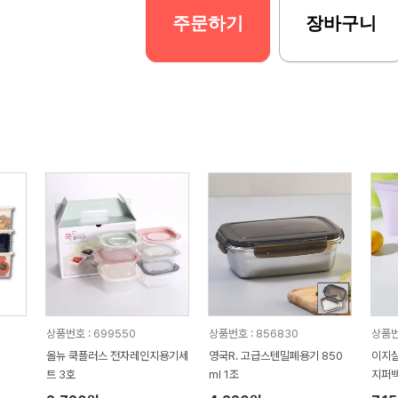
주문하기
장바구니
상품번호 : 699550
상품번호 : 856830
상품번
올뉴 쿡플러스 전자레인지용기세
영국R. 고급스텐밀폐용기 850
이지실
트 3호
ml 1조
지퍼백