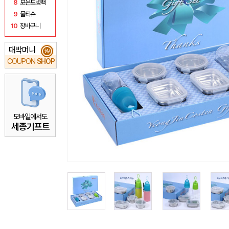
8
보온보냉백
9
물티슈
10
장바구니
대박머니
₩
COUPON
SHOP
모바일에서도
세종기프트