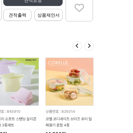
견적요청
견적출력
상품제안서
호 : 845910
상품번호 : 835014
리 소프트 스탠딩 실리콘
코렐 코디네이츠 브리즈 유리 밀
 3종세트
폐용기 혼합 4종