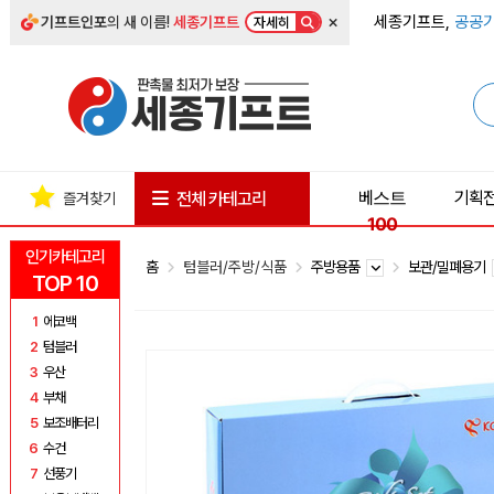
×
세종기프트,
공공기
기프트인포
의 새 이름!
세종기프트
자세히
베스트
기획
전체 카테고리
즐겨찾기
100
인기카테고리
홈
텀블러/주방/식품
주방용품
보관/밀폐용기
TOP 10
1
에코백
2
텀블러
3
우산
4
부채
5
보조배터리
6
수건
7
선풍기