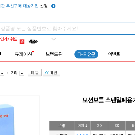
키캡
5
관 우선구매 대상기업
선정!
우산
6
텀블러
7
쿨토시
8
인기키워드
넥쿨러
9
타포린가방
10
전
큐레이션
브랜드관
이벤트
THE 전문
선풍기
1
기타
모션보틀 스텐밀폐용
수량
이하
20
30
5