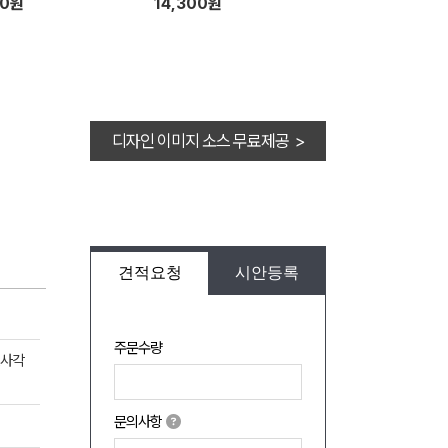
50원
14,300원
디자인 이미지 소스 무료제공 >
견적요청
시안등록
주문수량
2사각
문의사항