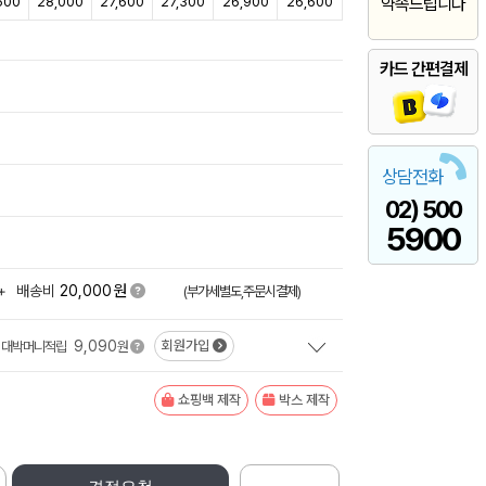
500
28,000
27,600
27,300
26,900
26,600
약속드립니다
카드 간편결제
상담전화
02) 500
5900
원
+
배송비
20,000
(부가세별도,주문시결제)
9,090
회원가입
대박머니적립
원
쇼핑백 제작
박스 제작