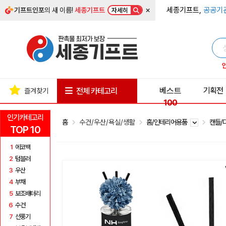
×
세종기프트,
공공기
기프트인포
의 새 이름!
세종기프트
자세히
베스트
기획전
전체 카테고리
즐겨찾기
100
인기카테고리
홈
수건/우산/욕실/생활
홈/인테리어용품
캔들/
TOP 10
1
에코백
2
텀블러
3
우산
4
부채
5
보조배터리
6
수건
7
선풍기