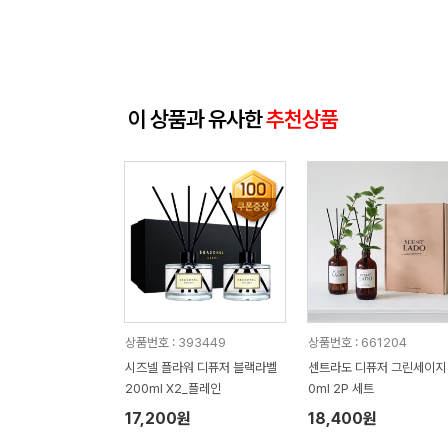
이 상품과 유사한
추천상품
상품번호 : 393449
상품번호 : 661204
시즈넬 플라워 디퓨저 블랙라벨
센트라도 디퓨저 그린세이지 
200ml X2_플레인
0ml 2P 세트
17,200원
18,400원