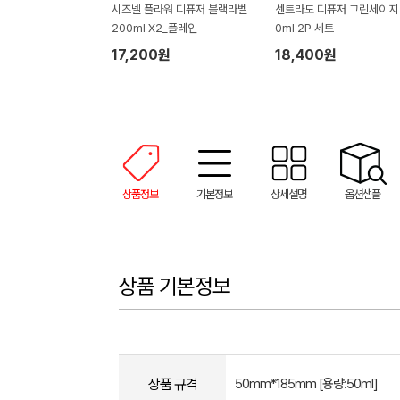
시즈넬 플라워 디퓨저 블랙라벨
센트라도 디퓨저 그린세이지 
200ml X2_플레인
0ml 2P 세트
17,200원
18,400원
상품정보
기본정보
상세설명
옵션샘플
상품 기본정보
상품 규격
50mm*185mm [용량:50ml]