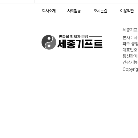
회사소개
사회활동
오시는길
이용약관
세종기프트
본사 : 
파주 공장
대표번호 :
통신판매신
건강기능식
Copyrig