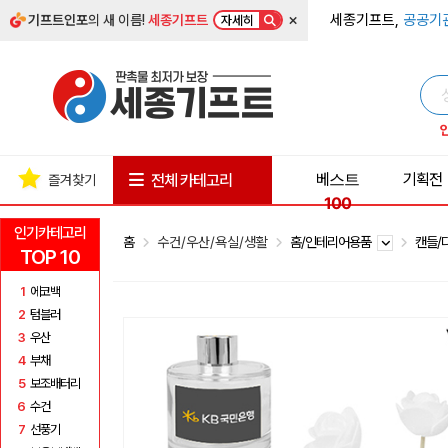
×
세종기프트,
공공기
기프트인포
의 새 이름!
세종기프트
자세히
베스트
기획전
전체 카테고리
즐겨찾기
100
인기카테고리
홈
수건/우산/욕실/생활
홈/인테리어용품
캔들/
TOP 10
1
에코백
2
텀블러
3
우산
4
부채
5
보조배터리
6
수건
7
선풍기