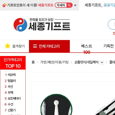
×
세종기프트,
공공기
기프트인포
의 새 이름!
세종기프트
자세히
베스트
기획전
전체 카테고리
즐겨찾기
100
인기카테고리
홈
가방/패션/미용/키링
손톱깎이/네일케어
플
TOP 10
1
에코백
2
텀블러
3
우산
4
부채
5
보조배터리
6
수건
7
선풍기