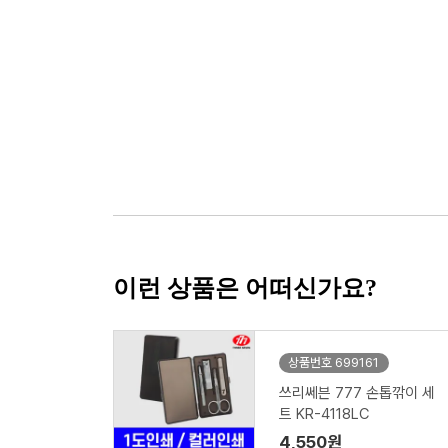
이런 상품은 어떠신가요?
상품번호 699161
쓰리쎄븐 777 손톱깎이 세
트 KR-4118LC
4,550원