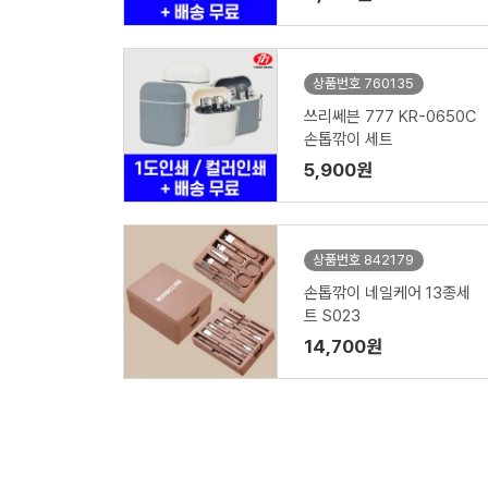
상품번호 760135
쓰리쎄븐 777 KR-0650C
손톱깎이 세트
5,900원
상품번호 842179
손톱깎이 네일케어 13종세
트 S023
14,700원