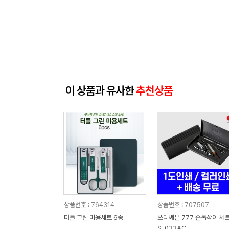
이 상품과 유사한
추천상품
상품번호 : 764314
상품번호 : 707507
터틀 그린 미용세트 6종
쓰리쎄븐 777 손톱깎이 세트
S-033AC