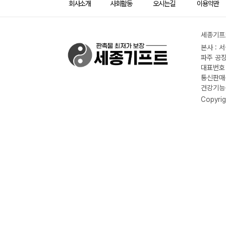
회사소개
사회활동
오시는길
이용약관
세종기프트
본사 : 
파주 공장
대표번호 :
통신판매신
건강기능식
Copyrig