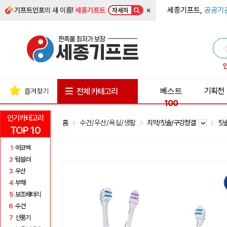
×
세종기프트,
공공기
기프트인포
의 새 이름!
세종기프트
자세히
베스트
기획전
전체 카테고리
즐겨찾기
100
인기카테고리
홈
수건/우산/욕실/생활
치약/칫솔/구강청결
칫
TOP 10
1
에코백
2
텀블러
3
우산
4
부채
5
보조배터리
6
수건
7
선풍기