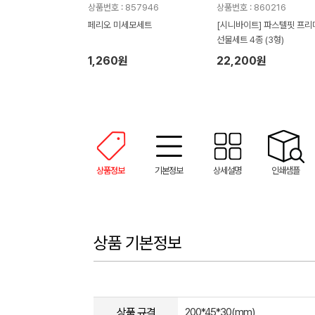
상품번호 : 857946
상품번호 : 860216
페리오 미세모세트
[시니바이트] 파스텔핏 프리
선물세트 4종 (3형)
1,260원
22,200원
상품정보
기본정보
상세설명
인쇄샘플
상품 기본정보
상품 규격
200*45*30(mm)