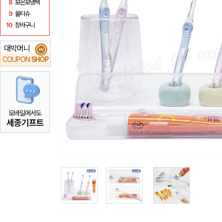
8
보온보냉백
9
물티슈
10
장바구니
대박머니
₩
COUPON
SHOP
모바일에서도
세종기프트