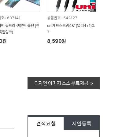
 : 607141
상품번호 : 542127
에 울트라 생분해 볼펜 (친
uni제트스트림4&1(멀티4+1)0.
독일잉크)
7
30원
8,590원
디자인 이미지 소스 무료제공 >
견적요청
시안등록