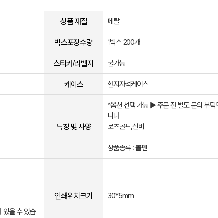
상품 재질
메탈
박스포장수량
1박스 200개
스티커/라벨지
불가능
케이스
한지자석케이스
*옵션 선택 가능 ▶ 주문 전 별도 문의 부
니다
특징 및 사양
로즈골드,실버
상품종류 : 볼펜
인쇄위치크기
30*5mm
 있을 수 있습