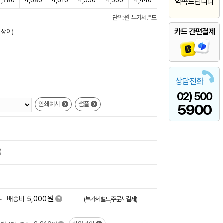
4,780
4,680
4,610
4,550
4,500
4,440
약속드립니다
단위: 원 부가세별도
카드 간편결제
 상이)
상담전화
02) 500
인쇄예시
샘플
5900
원
+
배송비
5,000
(부가세별도,주문시결제)