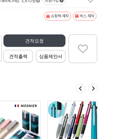
3,810
회원가입
대박머니적립
원
쇼핑백 제작
박스 제작
견적요청
견적출력
상품제안서