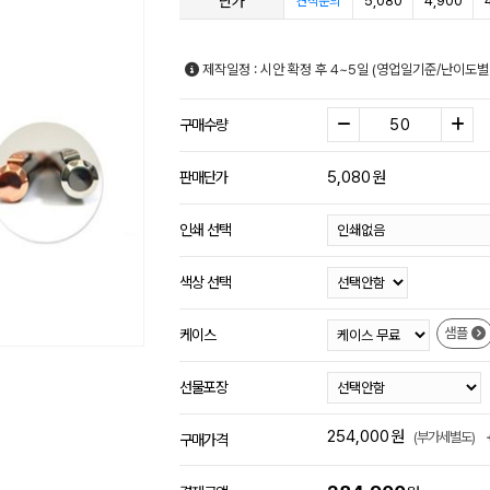
단가
5,080
4,900
견적문의
제작일정 : 시안 확정 후 4~5일 (영업일기준/난이도별
구매수량
5,080
원
판매단가
인쇄 선택
색상 선택
샘플
케이스
선물포장
254,000
원
(부가세별도)
구매가격