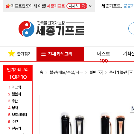
×
세종기프트,
공공기
기프트인포
의 새 이름!
세종기프트
자세히
베스트
기획
전체 카테고리
즐겨찾기
100
인기카테고리
홈
볼펜/메모/수첩/사무
볼펜
중저가 볼펜
TOP 10
1
에코백
2
텀블러
3
우산
4
부채
5
보조배터리
6
수건
7
선풍기