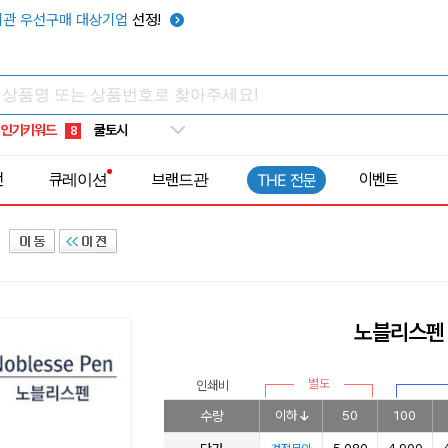
키캡
5
관 우선구매 대상기업
선정!
우산
6
텀블러
7
쿨토시
8
인기키워드
넥쿨러
9
타포린가방
10
전
큐레이션
브랜드관
이벤트
THE 전문
선풍기
1
노블리스펜
별도
인쇄비
수량
이하
50
100