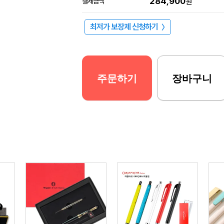
284,900
결제금액
원
최저가 보장제 신청하기
〉
주문하기
장바구니