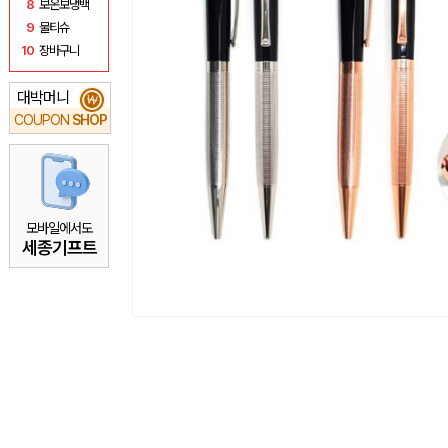
8
보온보냉백
9
물티슈
10
장바구니
대박머니
₩
COUPON
SHOP
모바일에서도
세종기프트