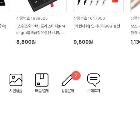
상품번호 : 838525
상품번호 : 647056
상품번호
금속)
[스위스와그너] 프레스티지(Pre
[카렌다쉬] 인피니티888 볼펜
모스니
stige)블랙금장유성펜+리필 세
환경 
트
8,800원
9,800원
1,1
2
시안샘플
배송/결제
상품문의
구매후기