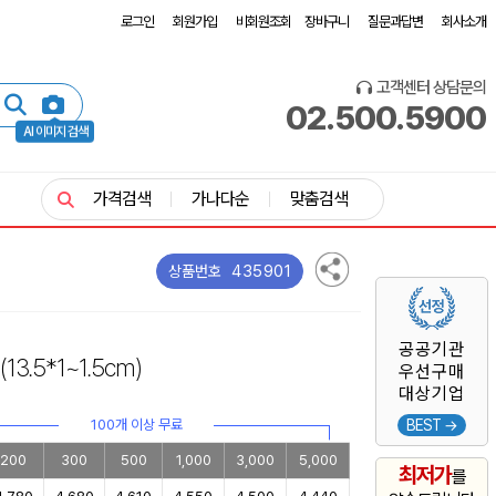
로그인
회원가입
비회원조회
장바구니
질문과답변
회사소개
고객센터 상담문의
02.500.5900
AI 이미지 검색
가격검색
가나다순
맞춤검색
435901
상품번호
공공기관
(13.5*1~1.5cm)
우선구매
대상기업
100개 이상 무료
BEST →
200
300
500
1,000
3,000
5,000
최저가
를