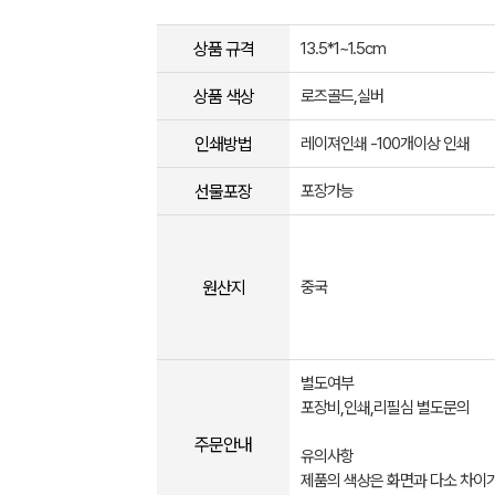
상품 규격
13.5*1~1.5cm
상품 색상
로즈골드,실버
인쇄방법
레이져인쇄 -100개이상 인쇄
선물포장
포장가능
원산지
중국
별도여부
포장비,인쇄,리필심 별도문의
주문안내
유의사항
제품의 색상은 화면과 다소 차이가