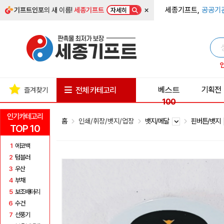
×
세종기프트,
공공기
기프트인포
의 새 이름!
세종기프트
자세히
베스트
기획전
전체 카테고리
즐겨찾기
100
인기카테고리
홈
인쇄/휘장/뱃지/업장
뱃지/메달
핀버튼/뱃지
TOP 10
1
에코백
2
텀블러
3
우산
4
부채
5
보조배터리
6
수건
7
선풍기