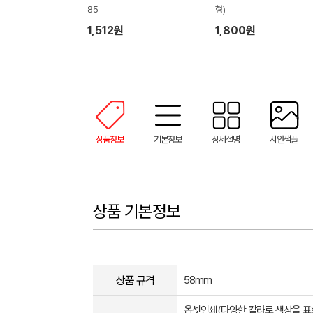
85
형)
1,512원
1,800원
상품정보
기본정보
상세설명
시안샘플
상품 기본정보
상품 규격
58mm
옵셋인쇄(다양한 칼라로 색상을 