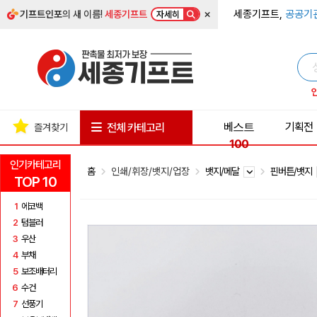
×
세종기프트,
공공기
기프트인포
의 새 이름!
세종기프트
자세히
베스트
기획전
전체 카테고리
즐겨찾기
100
인기카테고리
홈
인쇄/휘장/뱃지/업장
뱃지/메달
핀버튼/뱃지
TOP 10
1
에코백
2
텀블러
3
우산
4
부채
5
보조배터리
6
수건
7
선풍기