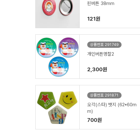
핀버튼 38mm
121원
상품번호 291749
개인버튼명찰2
2,300원
상품번호 291871
오각(스타) 뱃지 (62*60m
m)
700원