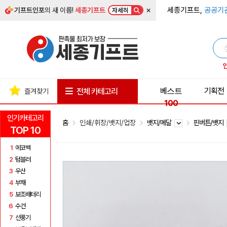
×
세종기프트,
공공기
기프트인포
의 새 이름!
세종기프트
자세히
베스트
기획전
전체 카테고리
즐겨찾기
100
인기카테고리
홈
인쇄/휘장/뱃지/업장
뱃지/메달
핀버튼/뱃지
TOP 10
1
에코백
2
텀블러
3
우산
4
부채
5
보조배터리
6
수건
7
선풍기