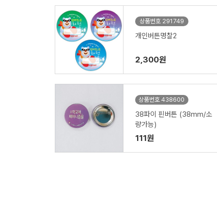
상품번호 291749
개인버튼명찰2
2,300원
상품번호 438600
38파이 핀버튼 (38mm/소
량가능)
111원