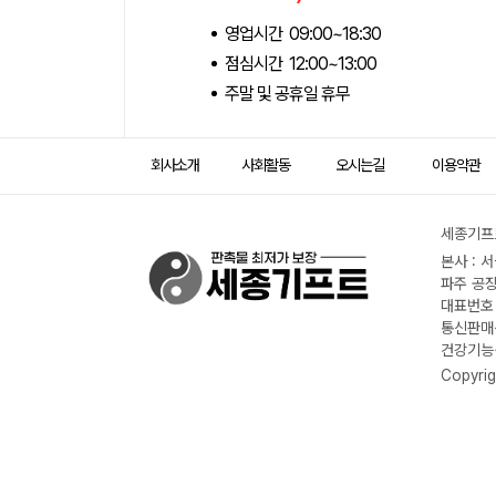
영업시간 09:00~18:30
점심시간 12:00~13:00
주말 및 공휴일 휴무
회사소개
사회활동
오시는길
이용약관
세종기프트
본사 : 
파주 공장
대표번호 :
통신판매신
건강기능식
Copyrig