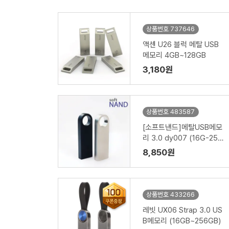
상품번호 737646
액센 U26 블럭 메탈 USB
메모리 4GB~128GB
3,180원
상품번호 483587
[소프트낸드]메탈USB메모
리 3.0 dy007 (16G-256
G)
8,850원
상품번호 433266
레빗 UX06 Strap 3.0 US
B메모리 (16GB~256GB)