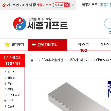
×
세종기프트,
공공기
기프트인포
의 새 이름!
세종기프트
자세히
베스트
기획전
전체 카테고리
즐겨찾기
100
인기카테고리
홈
USB/디지털/가전
USB메모리
USB메모리(
TOP 10
1
에코백
2
텀블러
3
우산
4
부채
5
보조배터리
6
수건
7
선풍기