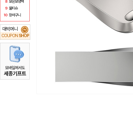
8
보온보냉백
9
물티슈
10
장바구니
대박머니
₩
COUPON
SHOP
모바일에서도
세종기프트