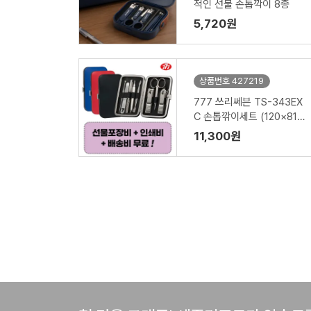
적인 선물 손톱깍이 8종
5,720원
상품번호 427219
777 쓰리쎄븐 TS-343EX
C 손톱깎이세트 (120×81×
24mm)
11,300원