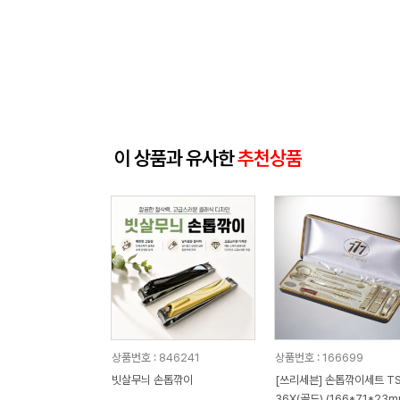
이 상품과 유사한
추천상품
상품번호 : 846241
상품번호 : 166699
빗살무늬 손톱깎이
[쓰리세븐] 손톱깎이세트 TS
36X(골드) (166*71*23m