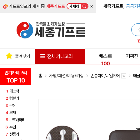
×
세종기프트,
공공기
기프트인포
의 새 이름!
세종기프트
자세히
베스트
기획전
전체 카테고리
즐겨찾기
100
인기카테고리
홈
가방/패션/미용/키링
손톱깎이/네일케어
메
TOP 10
1
에코백
2
텀블러
3
우산
4
부채
5
보조배터리
6
수건
7
선풍기