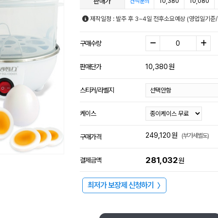
판매가
10,380
10,080
견적문의
제작일정 : 발주 후 3~4일 전후소요예상 (영업일기준
구매수량
10,380
원
판매단가
스티커/라벨지
케이스
249,120
원
(부가세별도)
구매가격
281,032
결제금액
원
최저가 보장제 신청하기
〉