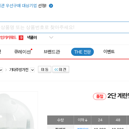
키캡
5
관 우선구매 대상기업
선정!
우산
6
텀블러
7
쿨토시
8
인기키워드
넥쿨러
9
타포린가방
10
전
큐레이션
브랜드관
이벤트
THE 전문
선풍기
1
기타주방가전
2단 계
품절
수량
이하
24
48