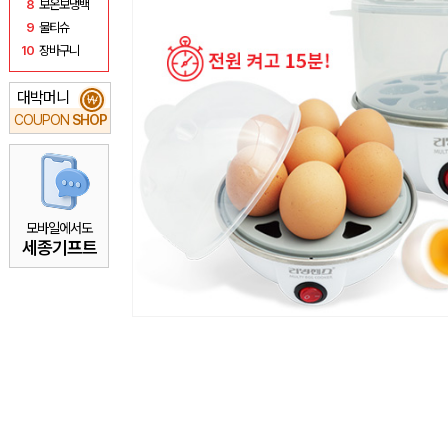
8
보온보냉백
9
물티슈
10
장바구니
대박머니
₩
COUPON
SHOP
모바일에서도
세종기프트