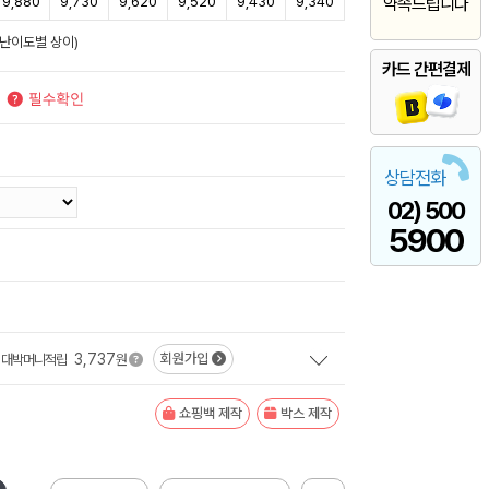
9,880
9,730
9,620
9,520
9,430
9,340
약속드립니다
/난이도별 상이)
카드 간편결제
상담전화
02) 500
5900
3,737
회원가입
대박머니적립
원
쇼핑백 제작
박스 제작