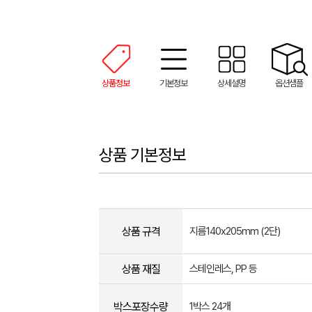
상품정보
기본정보
상세설명
옵션샘플
상품 기본정보
상품 규격
지름140x205mm (2단)
상품 재질
스테인레스, PP 등
박스포장수량
1박스 24개