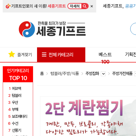
×
세종기프트,
공공기
기프트인포
의 새 이름!
세종기프트
자세히
베스트
기획
전체 카테고리
즐겨찾기
100
인기카테고리
홈
텀블러/주방/식품
주방잡화
주방가전제품
TOP 10
1
에코백
2
텀블러
3
우산
4
부채
5
보조배터리
6
수건
7
선풍기