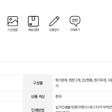
시안샘플
배송/결제
상품문의
구매후기
찜기본체, 찜판 2개, 2단찜통, 찜기뚜껑, 
구성품
서
상품 색상
흰색
실크인쇄불가/종이케이스에 스티커 부착만
인쇄방법