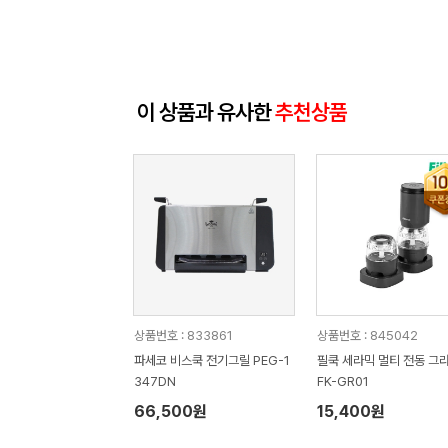
이 상품과 유사한
추천상품
상품번호 : 833861
상품번호 : 845042
파세코 비스쿡 전기그릴 PEG-1
필쿡 세라믹 멀티 전동 그
347DN
FK-GR01
66,500원
15,400원