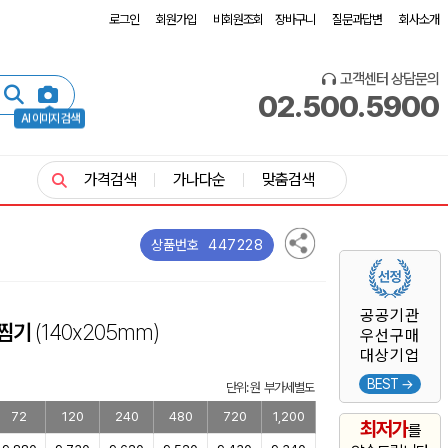
로그인
회원가입
비회원조회
장바구니
질문과답변
회사소개
고객센터 상담문의
02.500.5900
AI 이미지 검색
가격검색
가나다순
맞춤검색
447228
상품번호
공공기관
란찜기
(140x205mm)
우선구매
대상기업
BEST →
단위: 원 부가세별도
72
120
240
480
720
1,200
최저가
를