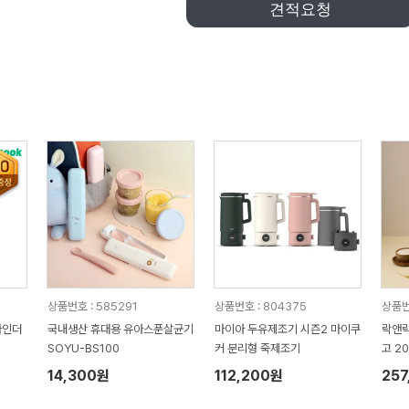
견적요청
상품번호 : 585291
상품번호 : 804375
상품번
라인더
국내생산 휴대용 유아스푼살균기
마이아 두유제조기 시즌2 마이쿠
락앤락
SOYU-BS100
커 분리형 죽제조기
고 20
14,300원
112,200원
257