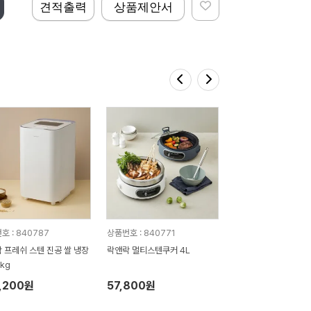
견적출력
상품제안서
호 : 840787
상품번호 : 840771
 프레쉬 스텐 진공 쌀 냉장
락앤락 멀티스텐쿠커 4L
kg
,200원
57,800원