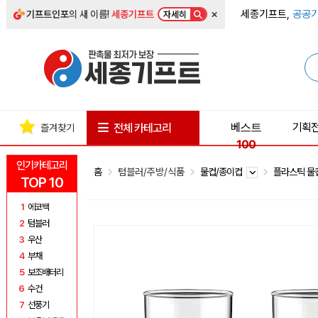
×
세종기프트,
공공기
기프트인포
의 새 이름!
세종기프트
자세히
베스트
기획
전체 카테고리
즐겨찾기
100
인기카테고리
홈
텀블러/주방/식품
물컵/종이컵
플라스틱 
TOP 10
1
에코백
2
텀블러
3
우산
4
부채
5
보조배터리
6
수건
7
선풍기