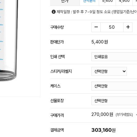
단가
5,400
4,900
견적문의
제작일정 : 발주 후 7~9일 정도 소요 (영업일기준/난
구매수량
5,400
원
판매단가
인쇄 선택
스티커/라벨지
케이스
선물포장
270,000
원
(부가세별도)
구매가격
303,160
결제금액
원