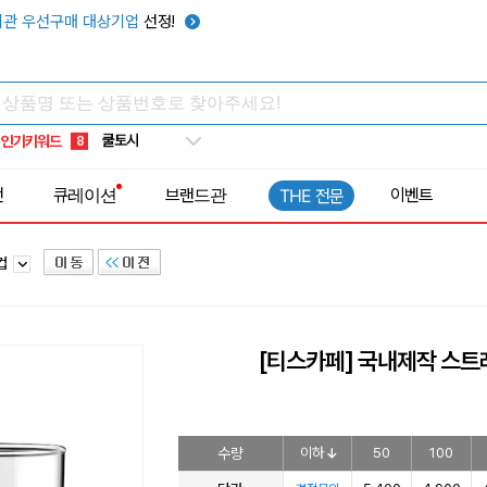
키캡
5
관 우선구매 대상기업
선정!
우산
6
텀블러
7
쿨토시
8
인기키워드
넥쿨러
9
타포린가방
10
전
큐레이션
브랜드관
이벤트
THE 전문
선풍기
1
물컵
[티스카페] 국내제작 스트
수량
이하
50
100