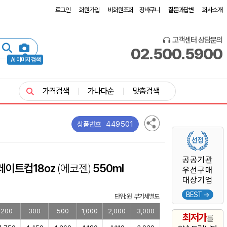
로그인
회원가입
비회원조회
장바구니
질문과답변
회사소개
고객센터 상담문의
02.500.5900
AI 이미지 검색
가격검색
가나다순
맞춤검색
449501
상품번호
공공기관
레이트컵18oz
(에코젠)
550ml
우선구매
대상기업
BEST →
단위: 원 부가세별도
200
300
500
1,000
2,000
3,000
최저가
를