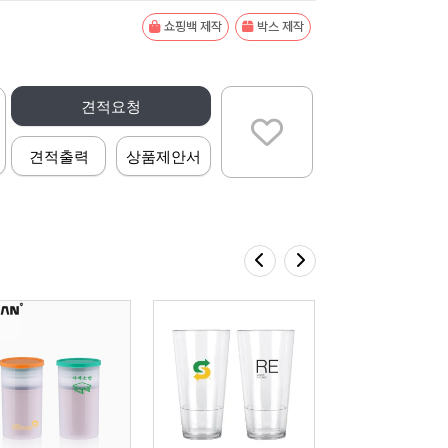
쇼핑백 제작
박스 제작
견적요청
견적출력
상품제안서