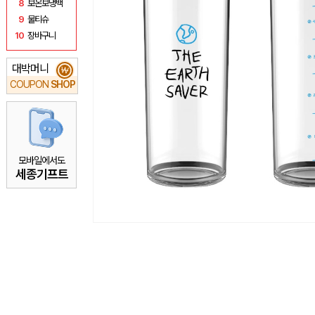
8
보온보냉백
9
물티슈
10
장바구니
대박머니
₩
COUPON
SHOP
모바일에서도
세종기프트