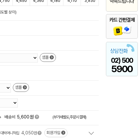
4,750
4,450
4,360
4,180
4,110
3,930
약속드립니다
이도별 상이)
카드 간편결제
상담전화
샘플
02) 500
5900
샘플
원
+
배송비
5,600
(부가세별도,주문시결제)
4,050
회원가입
대박머니적립
원