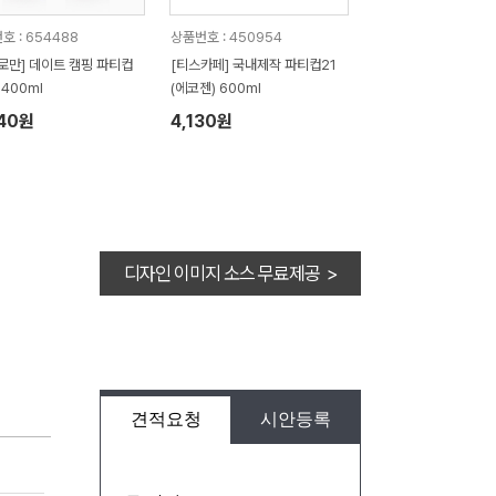
호 : 654488
상품번호 : 450954
로만] 데이트 캠핑 파티컵
[티스카페] 국내제작 파티컵21
1400ml
(에코젠) 600ml
040원
4,130원
디자인 이미지 소스 무료제공 >
견적요청
시안등록