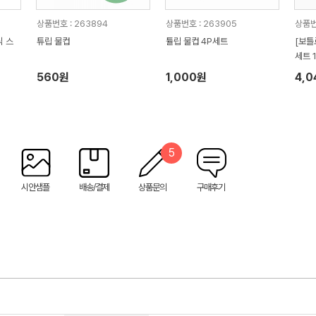
상품번호 : 263894
상품번호 : 263905
상품번
식 스
튜립 물컵
튤립 물컵 4P세트
[보틀
l
세트 
560원
1,000원
4,
5
시안샘플
배송/결제
상품문의
구매후기