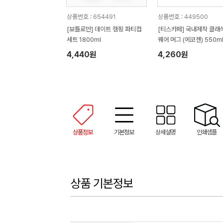
상품번호 : 654491
상품번호 : 449500
[보틀로만] 데이트 캠핑 파티컵
[티스카페] 국내제작 클래
세트 1800ml
퀘어 머그 (에코젠) 550m
4,440원
4,260원
상품정보
기본정보
상세설명
인쇄샘플
상품 기본정보