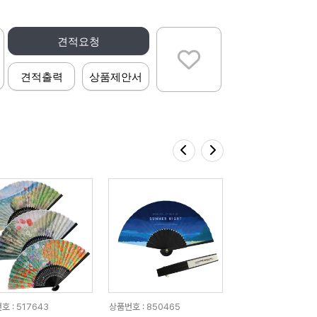
견적요청
견적출력
상품제안서
호 : 517643
상품번호 : 850465