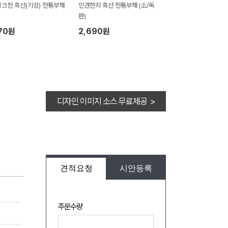
크천 흑선(기성) 전통부채
인견한지 흑선 전통부채 (소/독
판)
70원
2,690원
디자인 이미지 소스 무료제공 >
견적요청
시안등록
주문수량