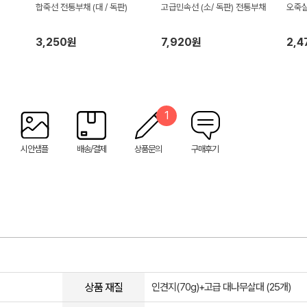
합죽선 전통부채 (대 / 독판)
고급민속선 (소/ 독판) 전통부채
오죽실
3,250원
7,920원
2,4
1
시안샘플
배송/결제
상품문의
구매후기
상품 재질
인견지(70g)+고급 대나무살대 (25개)