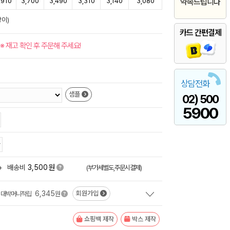
,910
3,700
3,490
3,310
3,140
3,080
약속드립니다
상이)
카드 간편결제
※ 재고 확인 후 주문해 주세요!
상담전화
샘플
02) 500
5900
원
+
배송비
3,500
(부가세별도,주문시결제)
6,345
회원가입
대박머니적립
원
쇼핑백 제작
박스 제작