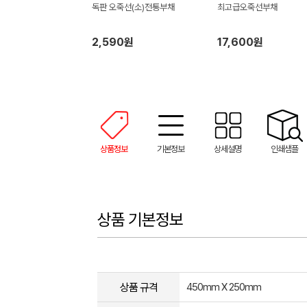
독판 오죽선(소)전통부채
최고급오죽선부채
2,590원
17,600원
상품정보
기본정보
상세설명
인쇄샘플
상품 기본정보
상품 규격
450mm X 250mm