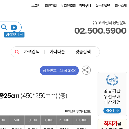
로그인
회원가입
비회원조회
장바구니
질문과답변
회사소개
고객센터 상담문의
02.500.5900
AI 이미지 검색
가격검색
가나다순
맞춤검색
454333
상품번호
공공기관
중25cm
(450*250mm)
(중)
우선구매
대상기업
BEST →
단위: 원 부가세별도
300
500
1,000
3,000
5,000
10,000
최저가
를