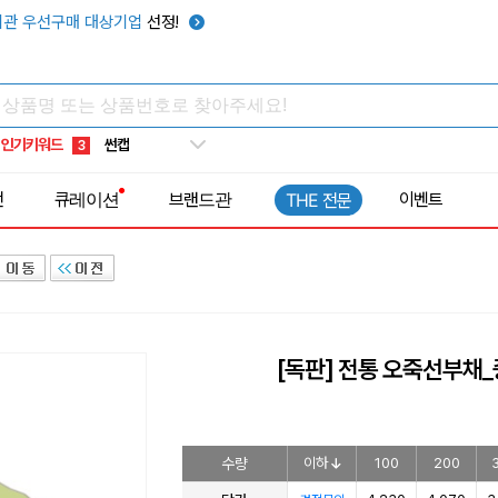
관 우선구매 대상기업
선정!
타포린가방
10
선풍기
1
부채
2
인기키워드
썬캡
3
보온보냉백
4
전
큐레이션
브랜드관
이벤트
THE 전문
키캡
5
우산
6
텀블러
7
쿨토시
8
넥쿨러
9
[독판] 전통 오죽선부채_
타포린가방
10
선풍기
1
수량
이하
100
200