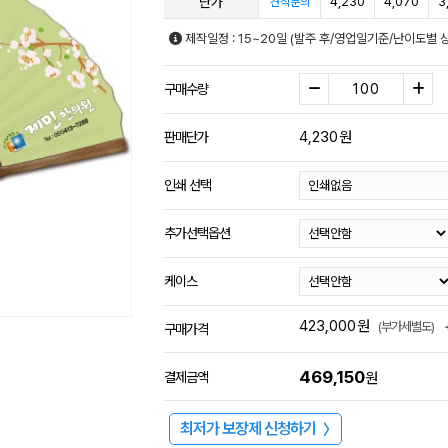
단가
4,230
4,070
3
견적문의
제작일정 : 15~20일 (발주 후/영업일기준/난이도별 
구매수량
4,230
원
판매단가
인쇄 선택
추가선택옵션
케이스
423,000
원
(부가세별도)
구매가격
469,150
결제금액
원
최저가 보장제 신청하기
〉