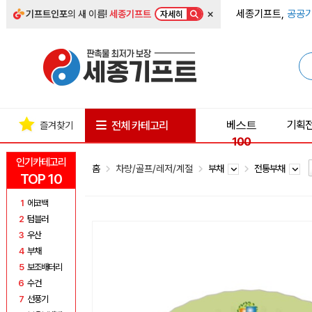
×
세종기프트,
공공기
기프트인포
의 새 이름!
세종기프트
자세히
베스트
기획
전체 카테고리
즐겨찾기
100
인기카테고리
홈
차량/골프/레저/계절
부채
전통부채
TOP 10
1
에코백
2
텀블러
3
우산
4
부채
5
보조배터리
6
수건
7
선풍기