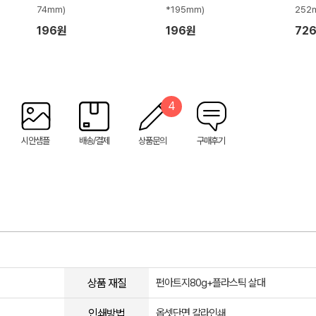
74mm)
*195mm)
252
196원
196원
72
4
시안샘플
배송/결제
상품문의
구매후기
상품 재질
펀아트지80g+플라스틱 살대
인쇄방법
옵셋단면 칼라인쇄