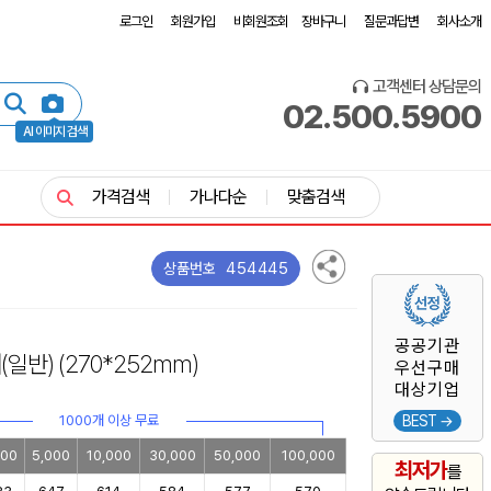
로그인
회원가입
비회원조회
장바구니
질문과답변
회사소개
고객센터 상담문의
02.500.5900
AI 이미지 검색
가격검색
가나다순
맞춤검색
454445
상품번호
공공기관
채
(일반)
(270*252mm)
우선구매
대상기업
1000개 이상 무료
BEST →
000
5,000
10,000
30,000
50,000
100,000
최저가
를