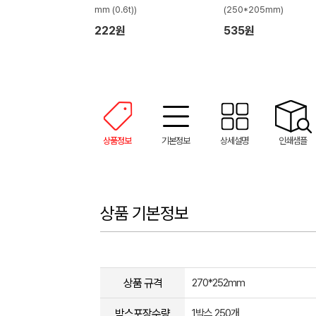
mm (0.6t))
(250*205mm)
222원
535원
상품정보
기본정보
상세설명
인쇄샘플
상품 기본정보
상품 규격
270*252mm
박스포장수량
1박스 250개