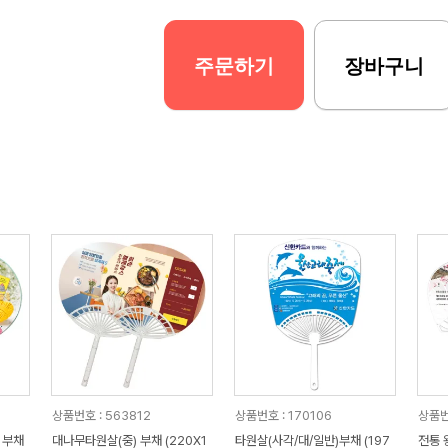
주문하기
장바구니
상품번호 : 563812
상품번호 : 170106
상품번
 부채
대나무타원살(중) 부채 (220X1
타원살(사각/대/일반)부채 (197
전통 