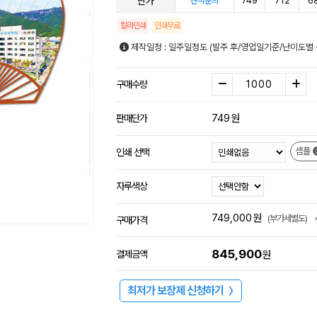
단가
749
712
6
견적문의
칼라인쇄
인쇄무료
제작일정 : 일주일정도 (발주 후/영업일기준/난이도별 
구매수량
749
원
판매단가
샘플
인쇄 선택
자루색상
749,000
원
(부가세별도)
구매가격
845,900
결제금액
원
최저가 보장제 신청하기
〉