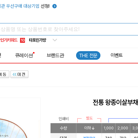
우산
6
관 우선구매 대상기업
선정!
텀블러
7
쿨토시
8
넥쿨러
9
인기키워드
타포린가방
10
선풍기
1
전
큐레이션
브랜드관
이벤트
THE 전문
전통 왕종이살부
별도
인쇄비
수량
이하
1,000
2,000
3,