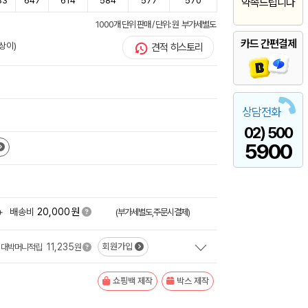
83
647
614
584
577
570
약속드립니다
1000개 단위 판매 / 단위: 원 부가세별도
카드 간편결제
상이)
견적 히스토리
상담전화
02) 500
5900
원
+
배송비
20,000
(부가세별도,주문시결제)
11,235
회원가입
대박머니적립
원
쇼핑백 제작
박스 제작