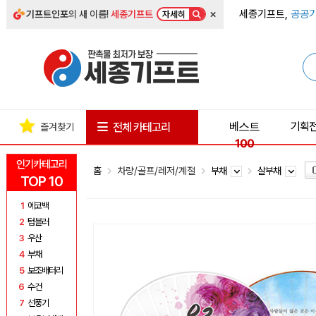
×
세종기프트,
공공기
기프트인포
의 새 이름!
세종기프트
자세히
베스트
기획
전체 카테고리
즐겨찾기
100
인기카테고리
홈
차량/골프/레저/계절
부채
살부채
TOP 10
1
에코백
2
텀블러
3
우산
4
부채
5
보조배터리
6
수건
7
선풍기