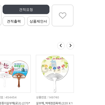
견적요청
견적출력
상품제안서
호 : 454454
상품번호 : 149740
왕종이살부채(로고) (270*
살부채_백제정원축제 (220 X 1