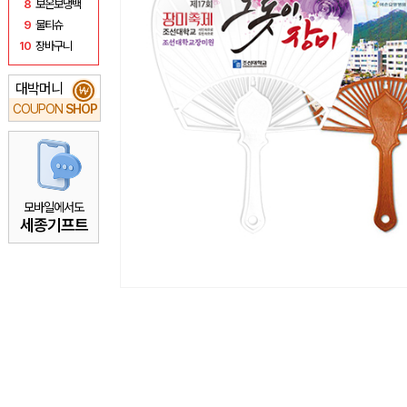
8
보온보냉백
9
물티슈
10
장바구니
대박머니
₩
COUPON
SHOP
모바일에서도
세종기프트