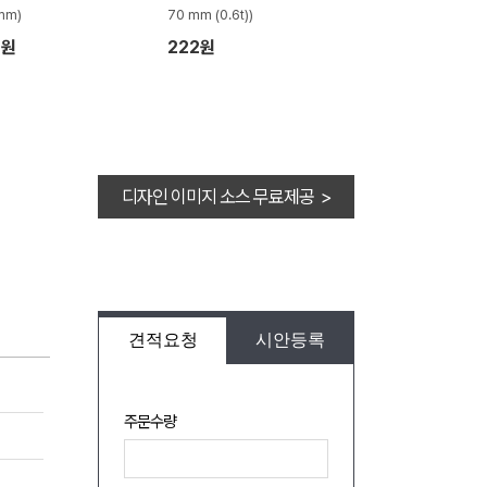
mm)
70 mm (0.6t))
6원
222원
디자인 이미지 소스 무료제공 >
견적요청
시안등록
주문수량