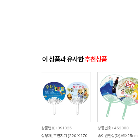
이 상품과 유사한
추천상품
상품번호 : 391025
상품번호 : 452088
살부채_호연지기 (220 X 170
종이안전살(대)부채25cm