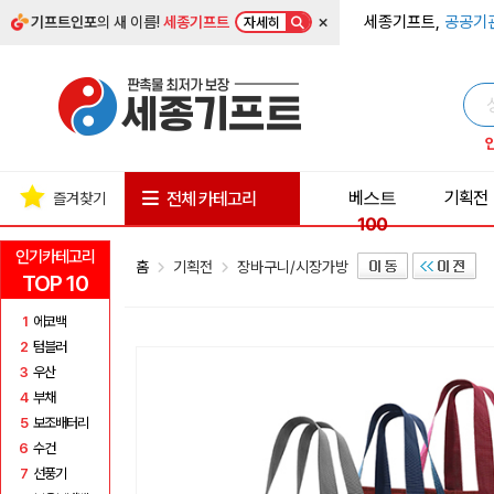
×
세종기프트,
공공기
기프트인포
의 새 이름!
세종기프트
자세히
베스트
기획전
전체 카테고리
즐겨찾기
100
인기카테고리
홈
기획전
장바구니/시장가방
TOP 10
1
에코백
2
텀블러
3
우산
4
부채
5
보조배터리
6
수건
7
선풍기