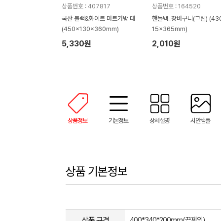
상품번호 : 407817
상품번호 : 164520
국산 블랙&화이트 마트가방 대
핸들백_장바구니(그린) (43
(450x130x360mm)
15x365mm)
5,330원
2,010원
상품정보
기본정보
상세설명
시안샘플
상품 기본정보
상품 규격
400*340*200mm(끈제외)