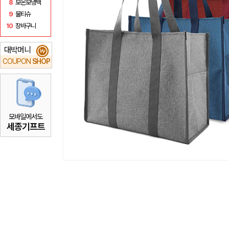
8
보온보냉백
9
물티슈
10
장바구니
대박머니
₩
COUPON
SHOP
모바일에서도
세종기프트