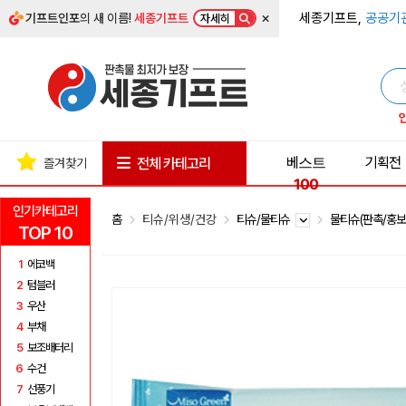
×
세종기프트,
공공기
기프트인포
의 새 이름!
세종기프트
자세히
베스트
기획전
전체 카테고리
즐겨찾기
100
인기카테고리
홈
티슈/위생/건강
티슈/물티슈
물티슈(판촉/홍보
TOP 10
1
에코백
2
텀블러
3
우산
4
부채
5
보조배터리
6
수건
7
선풍기