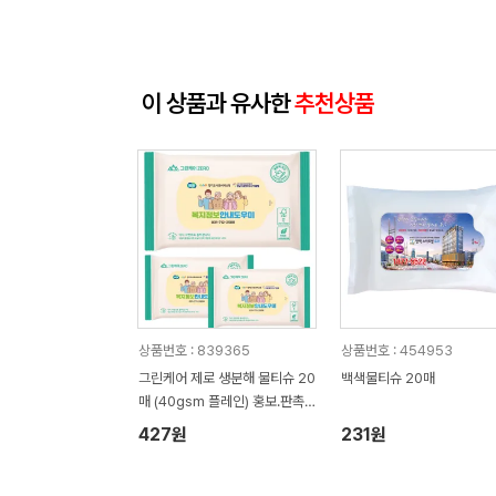
이 상품과 유사한
추천상품
상품번호 : 839365
상품번호 : 454953
그린케어 제로 생분해 물티슈 20
백색물티슈 20매
매 (40gsm 플레인) 홍보.판촉
용 물티슈
427원
231원