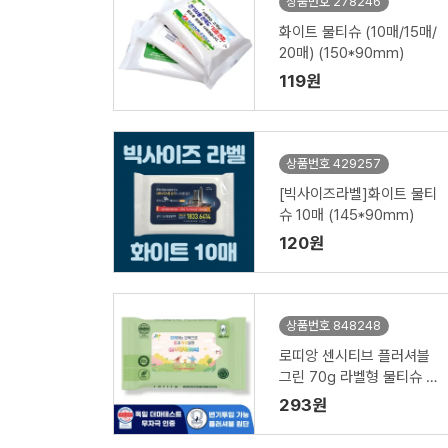
상품번호 278246
화이트 물티슈 (10매/15매/
20매) (150*90mm)
119원
상품번호 429257
[빅사이즈라벨]화이트 물티
슈 10매 (145*90mm)
120원
상품번호 848248
로띠앙 센시티브 플러셔블
그린 70g 라벨형 물티슈 (1
5/20매)
293원