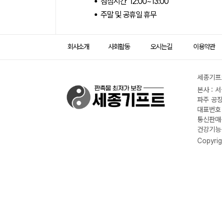
점심시간 12:00~13:00
주말 및 공휴일 휴무
회사소개
사회활동
오시는길
이용약관
세종기프트
본사 : 
파주 공장
대표번호 :
통신판매신
건강기능식
Copyrig