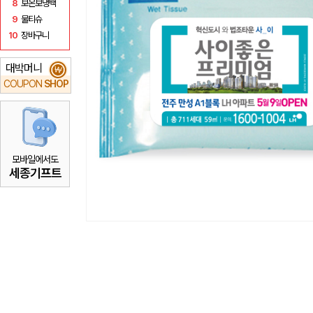
8
보온보냉백
9
물티슈
10
장바구니
대박머니
₩
COUPON
SHOP
모바일에서도
세종기프트