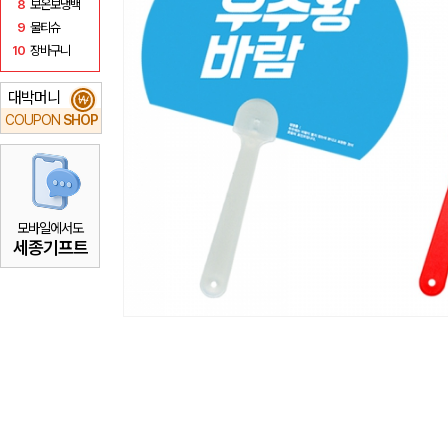
8
보온보냉백
9
물티슈
10
장바구니
대박머니
₩
COUPON
SHOP
모바일에서도
세종기프트