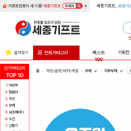
×
세종기프트,
공공기
기프트인포
의 새 이름!
세종기프트
자세히
베스트
기획전
전체 카테고리
즐겨찾기
100
인기카테고리
홈
차량/골프/레저/계절
부채
자루부채
TOP 10
1
에코백
2
텀블러
3
우산
4
부채
5
보조배터리
6
수건
7
선풍기