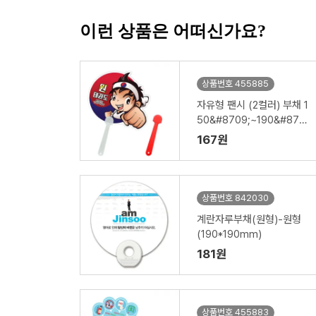
이런 상품은 어떠신가요?
상품번호 455885
자유형 팬시 (2컬러) 부채 1
50&#8709;~190&#870
9; (손잡이110mm)
167원
상품번호 842030
계란자루부채(원형)-원형
(190*190mm)
181원
상품번호 455883