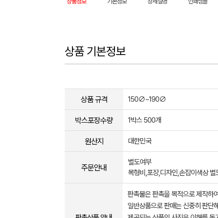
상품정보
기본정보
상세설명
인쇄샘플
상품 기본정보
상품 규격
150∅~190∅
박스포장수량
1박스 500개
원산지
대한민국
별도여부
주문안내
목형비,포장,디자인,손잡이색상 
판촉물은 판촉을 목적으로 제작하여
일반상품으로 판매는 신중히 판단해
판촉상품 안내
제공되는 상품의 사진은 이해를 