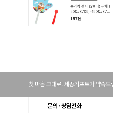
손가락 팬시 (2컬러) 부채 1
50&#8709;~190&#870
9; (손잡이110mm)
167원
첫 마음 그대로! 세종기프트가 약속드
문의 · 상담전화