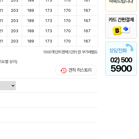
21
203
189
173
170
167
약속드립니다
21
203
189
173
170
167
카드 간편결제
21
203
189
173
170
167
21
203
189
173
170
167
21
203
189
173
170
167
상담전화
1000개 단위 판매 / 단위: 원 부가세별도
02) 500
이도별 상이)
5900
견적 히스토리