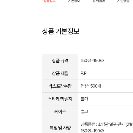
상품정보
기본정보
상세설명
시안샘플
상품 기본정보
상품 규격
150∅~190∅
상품 재질
P.P
박스포장수량
1박스 500개
스티커/라벨지
불가
케이스
벌크
상품종류 : 소방관 일구 팬시 (2
특징 및 사양
150∅~190∅