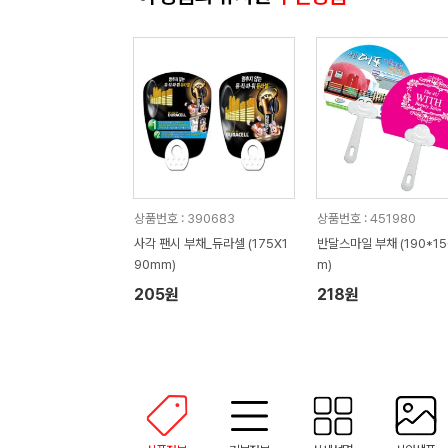
상품번호 : 390683
상품번호 : 451980
사각 팬시 부채_듀라셀 (175X1
반달스마일 부채 (190*1
90mm)
m)
205원
218원