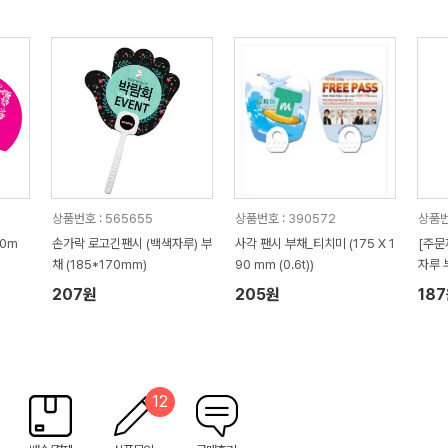
상품번호 : 565655
상품번호 : 390572
상품번
50m
손가락 로고긴팬시 (백색자루) 부
사각 팬시 부채_티치미 (175 X 1
[주문
채 (185*170mm)
90 mm (0.6t))
자루 
207원
205원
18
12