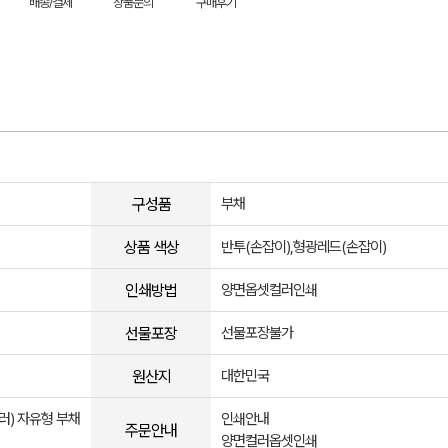
배송/결제
상품문의
구매후기
구성품
부채
상품 색상
반투(손잡이),형광레드(손잡이)
인쇄방법
양면옵셋컬러인쇄
선물포장
선물포장불가
원산지
대한민국
컬러) 자유형 부채
인쇄안내
주문안내
양면컬러옵셋인쇄