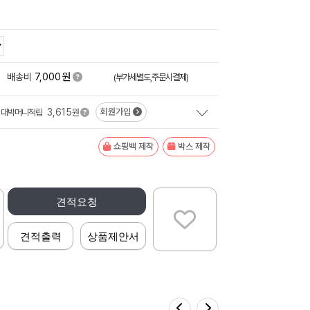
원
+
배송비
7,000
(부가세별도,주문시결제)
3,615
회원가입
대박머니적립
원
쇼핑백 제작
박스 제작
견적요청
견적출력
상품제안서