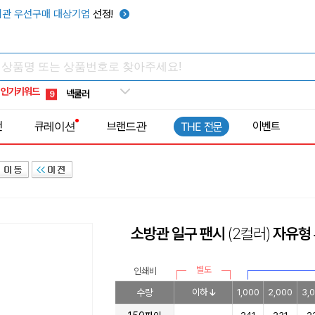
키캡
5
관 우선구매 대상기업
선정!
우산
6
텀블러
7
쿨토시
8
인기키워드
넥쿨러
9
타포린가방
10
전
큐레이션
브랜드관
이벤트
THE 전문
선풍기
1
소방관 일구 팬시
(2컬러)
자유형 
별도
인쇄비
수량
이하
1,000
2,000
3,