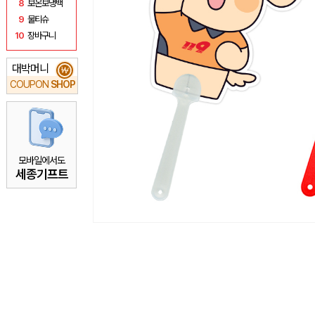
8
보온보냉백
9
물티슈
10
장바구니
대박머니
₩
COUPON
SHOP
모바일에서도
세종기프트