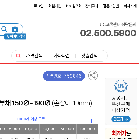
로그인
회원가입
비회원조회
장바구니
질문과답변
회사소개
고객센터 상담문의
02.500.5900
AI 이미지 검색
가격검색
가나다순
맞춤검색
759846
상품번호
공공기관
부채 150∅~190∅
(손잡이110mm)
우선구매
대상기업
1000개 이상 무료
BEST →
000
5,000
10,000
30,000
50,000
100,000
최저가
를