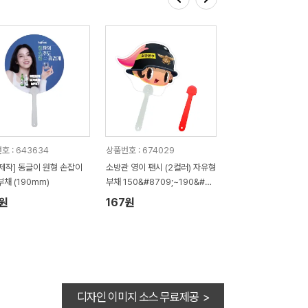
호 : 643634
상품번호 : 674029
제작] 동글이 원형 손잡이
소방관 영이 팬시 (2컬러) 자유형
부채 (190mm)
부채 150&#8709;~190&#87
09; (손잡이110mm)
7원
167원
디자인 이미지 소스 무료제공 >