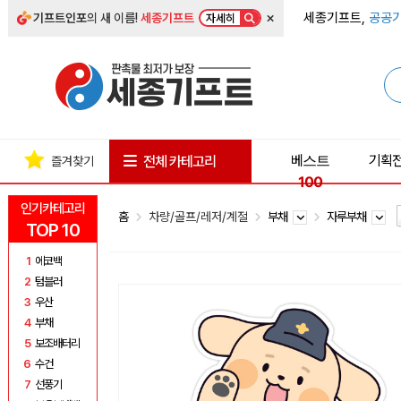
×
세종기프트,
공공기
기프트인포
의 새 이름!
세종기프트
자세히
베스트
기획
전체 카테고리
즐겨찾기
100
인기카테고리
홈
차량/골프/레저/계절
부채
자루부채
TOP 10
1
에코백
2
텀블러
3
우산
4
부채
5
보조배터리
6
수건
7
선풍기