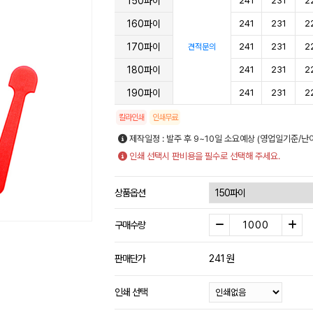
150파이
241
231
2
160파이
241
231
2
170파이
241
231
2
견적문의
180파이
241
231
2
190파이
241
231
2
칼라인쇄
인쇄무료
제작일정 : 발주 후 9~10일 소요예상 (영업일기준/난
인쇄 선택시 판비용을 필수로 선택해 주세요.
상품옵션
구매수량
241
원
판매단가
인쇄 선택