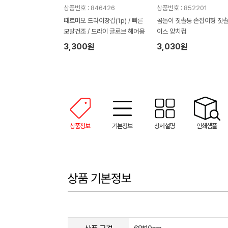
상품번호 : 846426
상품번호 : 852201
때르미오 드라이장갑(1p) / 빠른
곰돌이 칫솔통 손잡이형 칫
모발건조 / 드라이 글로브 헤어용
이스 양치컵
3,300원
3,030원
상품정보
기본정보
상세설명
인쇄샘플
상품 기본정보