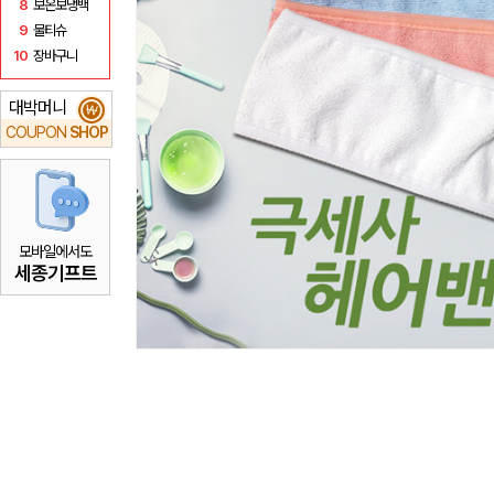
8
보온보냉백
9
물티슈
10
장바구니
대박머니
₩
COUPON
SHOP
모바일에서도
세종기프트