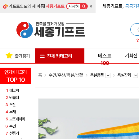
×
세종기프트,
공공기
기프트인포
의 새 이름!
세종기프트
자세히
베스트
기획전
전체 카테고리
즐겨찾기
100
인기카테고리
홈
수건/우산/욕실/생활
욕실용품
욕실잡화
TOP 10
1
에코백
2
텀블러
3
우산
4
부채
5
보조배터리
6
수건
7
선풍기