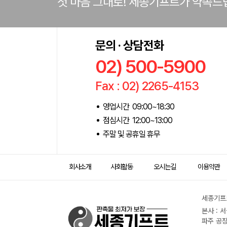
첫 마음 그대로! 세종기프트가 약속드
문의 · 상담전화
02) 500-5900
Fax : 02) 2265-4153
영업시간 09:00~18:30
점심시간 12:00~13:00
주말 및 공휴일 휴무
회사소개
사회활동
오시는길
이용약관
세종기프트
본사 : 
파주 공장