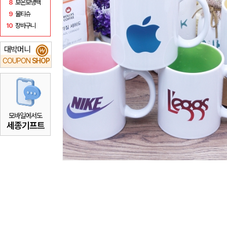
8
보온보냉백
9
물티슈
10
장바구니
대박머니
₩
COUPON
SHOP
모바일에서도
세종기프트