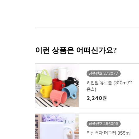
이런 상품은 어떠신가요?
상품번호 272077
키친필 유로톨 (310ml/11
온스)
2,240원
상품번호 456099
직선백자 머그컵 355ml