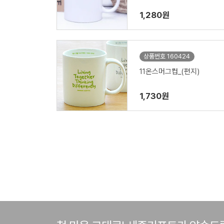
1,280원
상품번호 160424
11온스머그컵_(편지)
1,730원