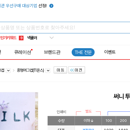
키캡
5
관 우선구매 대상기업
선정!
우산
6
텀블러
7
쿨토시
8
인기키워드
넥쿨러
9
타포린가방
10
전
큐레이션
브랜드관
이벤트
THE 전문
선풍기
1
그컵
중형머그컵(11온스)
써니 
별도
인쇄비
수량
이하
100
200