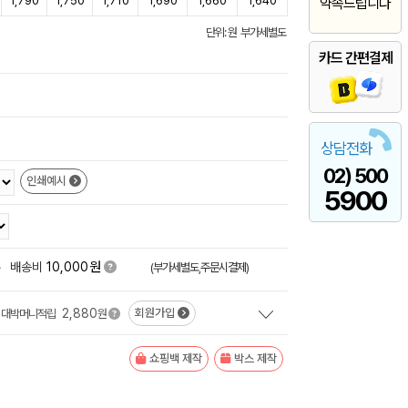
1,790
1,750
1,710
1,690
1,660
1,640
약속드립니다
단위: 원 부가세별도
카드 간편결제
상담전화
02) 500
인쇄예시
5900
원
+
배송비
10,000
(부가세별도,주문시결제)
2,880
회원가입
대박머니적립
원
쇼핑백 제작
박스 제작