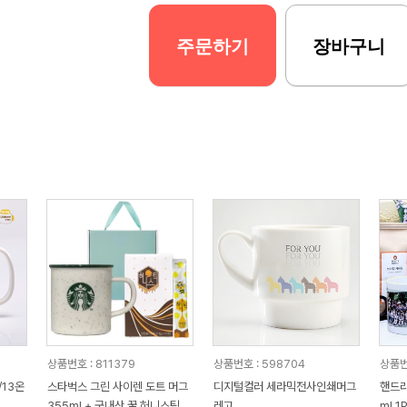
주문하기
장바구니
상품번호 : 811379
상품번호 : 598704
상품번
/13온
스타벅스 그린 사이렌 도트 머그
디지털컬러 세라믹전사인쇄머그
핸드라
355ml + 국내산 꿀 허니스틱 1
레고
ml 1