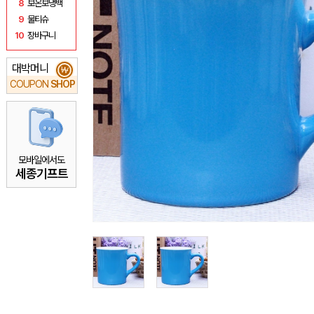
8
보온보냉백
9
물티슈
10
장바구니
대박머니
₩
COUPON
SHOP
모바일에서도
세종기프트