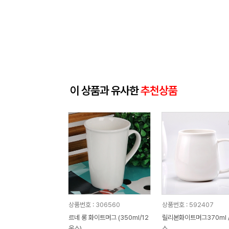
이 상품과 유사한
추천상품
상품번호 : 306560
상품번호 : 592407
르네 롱 화이트머그 (350ml/12
릴리본화이트머그370ml 
온스)
스