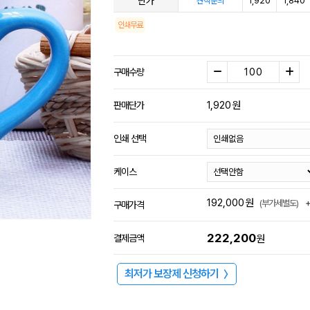
단가
1,920
1,840
견적문의
인쇄무료
구매수량
1,920
원
판매단가
인쇄 선택
케이스
192,000
원
(부가세별도)
구매가격
222,200
결제금액
원
최저가 보장제 신청하기
〉