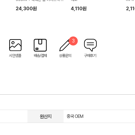
0개입(12g)
24,300원
4,110원
2,1
3
시안샘플
배송/결제
상품문의
구매후기
원산지
중국 OEM