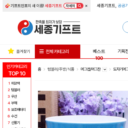
×
세종기프트,
공공기
기프트인포
의 새 이름!
세종기프트
자세히
베스트
기획
전체 카테고리
즐겨찾기
100
인기카테고리
홈
텀블러/주방/식품
머그컵/머그잔
도자기머
TOP 10
1
에코백
2
텀블러
3
우산
4
부채
5
보조배터리
6
수건
7
선풍기