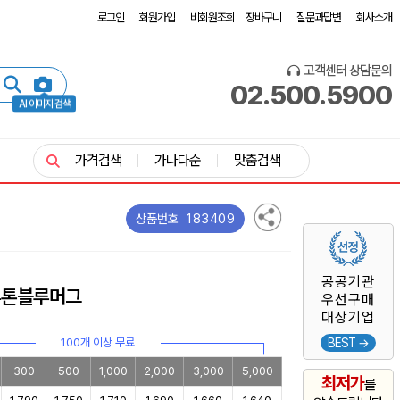
로그인
회원가입
비회원조회
장바구니
질문과답변
회사소개
고객센터 상담문의
02.500.5900
AI 이미지 검색
가격검색
가나다순
맞춤검색
183409
상품번호
공공기관
투톤블루머그
우선구매
대상기업
100개 이상 무료
BEST →
300
500
1,000
2,000
3,000
5,000
최저가
를