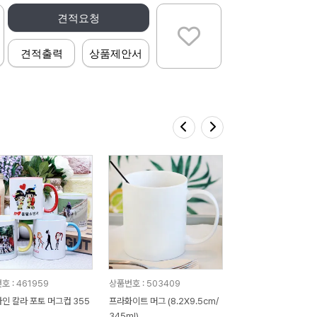
견적요청
견적출력
상품제안서
호 : 461959
상품번호 : 503409
인 칼라 포토 머그컵 355
프라화이트 머그 (8.2X9.5cm/
P
345ml)