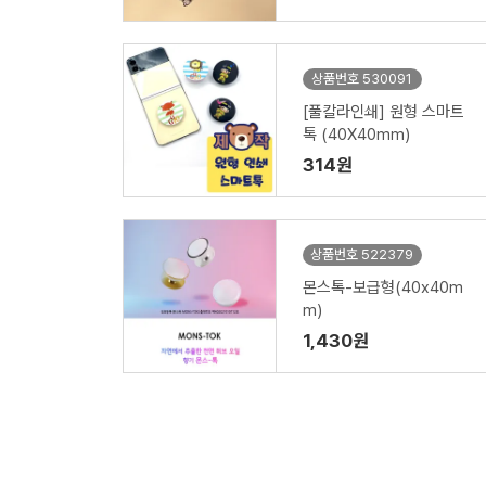
상품번호 530091
[풀칼라인쇄] 원형 스마트
톡 (40X40mm)
314원
상품번호 522379
몬스톡-보급형(40x40m
m)
1,430원