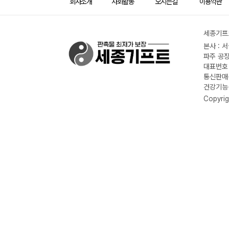
회사소개
사회활동
오시는길
이용약관
세종기프트
본사 : 
파주 공장
대표번호 :
통신판매신
건강기능식
Copyrig