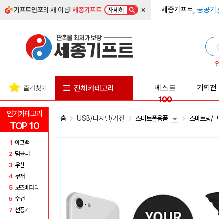
×
세종기프트,
공공기
기프트인포
의 새 이름!
세종기프트
자세히
베스트
기획전
전체 카테고리
즐겨찾기
100
인기카테고리
홈
USB/디지털/가전
스마트폰용품
스마트링/
TOP 10
1
에코백
2
텀블러
3
우산
4
부채
5
보조배터리
6
수건
7
선풍기