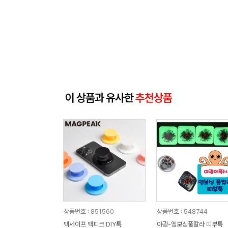
이 상품과 유사한
추천상품
상품번호 : 851560
상품번호 : 548744
맥세이프 맥피크 DIY톡
야광-엠보싱풀칼라 띠부톡