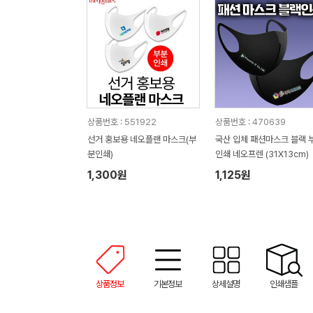
상품번호 : 551922
상품번호 : 470639
선거 홍보용 네오플랜 마스크(부
국산 입체 패션마스크 블랙 
분인쇄)
인쇄 네오프렌 (31X13cm)
1,300원
1,125원
상품정보
기본정보
상세설명
인쇄샘플