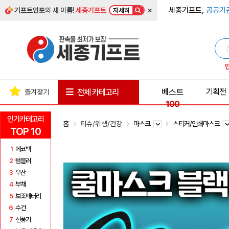
×
세종기프트,
공공기
기프트인포
의 새 이름!
세종기프트
자세히
베스트
기획전
전체 카테고리
즐겨찾기
100
인기카테고리
홈
티슈/위생/건강
마스크
스티커/인쇄마스크
TOP 10
1
에코백
2
텀블러
3
우산
4
부채
5
보조배터리
6
수건
7
선풍기