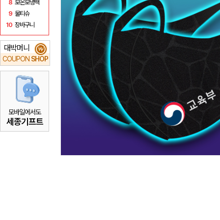
8
보온보냉백
9
물티슈
10
장바구니
대박머니
₩
COUPON
SHOP
모바일에서도
세종기프트