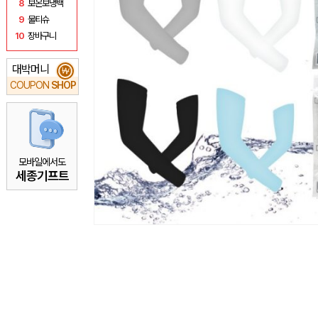
8
보온보냉백
9
물티슈
10
장바구니
대박머니
₩
COUPON
SHOP
모바일에서도
세종기프트