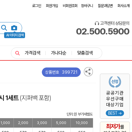
로그인
회원가입
비회원조회
장바구니
질문과답변
회사소개
고객센터 상담문의
02.500.5900
AI 이미지 검색
가격검색
가나다순
맞춤검색
399721
상품번호
공공기관
시 1세트
(지퍼백 포함)
우선구매
대상기업
BEST →
단위: 원 부가세별도
1,000
2,000
3,000
5,000
10,000
최저가
를