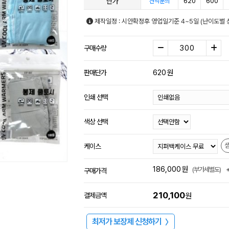
단가
620
600
견적문의
제작일정 : 시안확정후 영업일기준 4~5일 (난이도별 
구매수량
620
원
판매단가
인쇄 선택
색상 선택
케이스
186,000
원
(부가세별도)
구매가격
210,100
결제금액
원
최저가 보장제 신청하기
〉