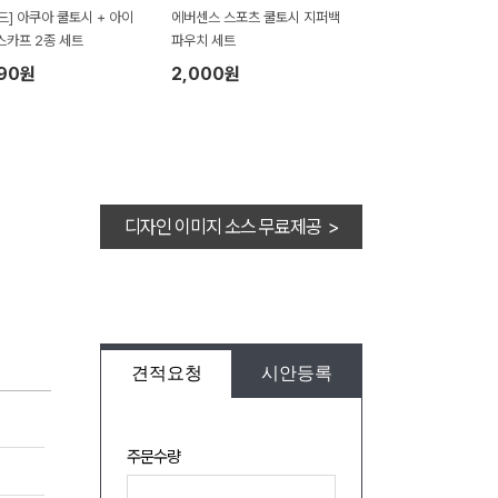
드] 아쿠아 쿨토시 + 아이
에버센스 스포츠 쿨토시 지퍼백
스카프 2종 세트
파우치 세트
690원
2,000원
디자인 이미지 소스 무료제공 >
견적요청
시안등록
주문수량