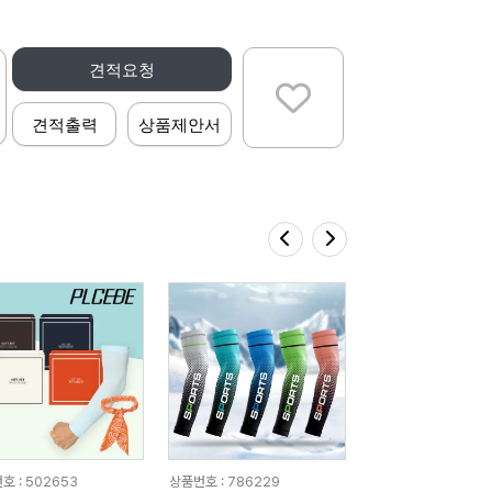
견적요청
견적출력
상품제안서
호 : 502653
상품번호 : 786229