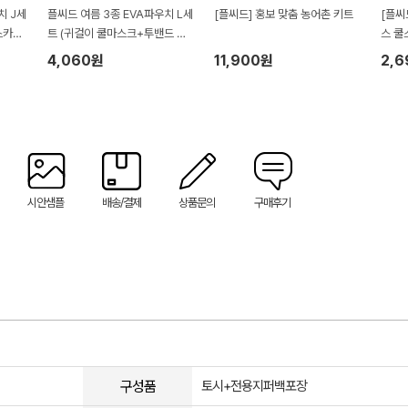
치 J세
플씨드 여름 3종 EVA파우치 L세
[플씨드] 홍보 맞춤 농어촌 키트
[플씨
스카프
트 (귀걸이 쿨마스크+투밴드 쿨
스 쿨
토시)
4,060원
11,900원
2,
시안샘플
배송/결제
상품문의
구매후기
구성품
토시+전용지퍼백포장