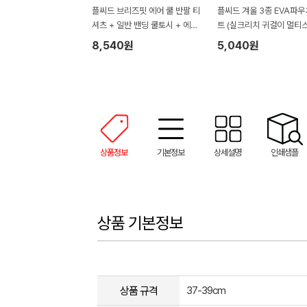
플씨드 브리즈핏 에어 쿨 반팔 티
플씨드 겨울 3종 EVA파우
셔츠 + 일반 밴딩 쿨토시 + 에어
트 (실크리치 귀걸이 멀티
라이트 썬가드 귀걸이 멀티스카
+무지 니트 터치 장갑)
8,540원
5,040원
프 3종 세트
상품정보
기본정보
상세설명
인쇄샘플
상품 기본정보
상품 규격
37-39cm