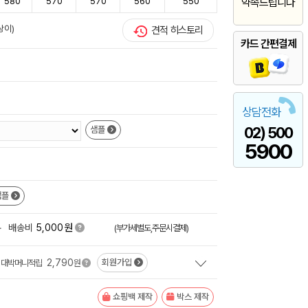
580
570
570
560
550
약속드립니다
상이)
견적 히스토리
카드 간편결제
상담전화
02) 500
샘플
5900
샘플
원
+
배송비
5,000
(부가세별도,주문시결제)
2,790
회원가입
대박머니적립
원
쇼핑백 제작
박스 제작