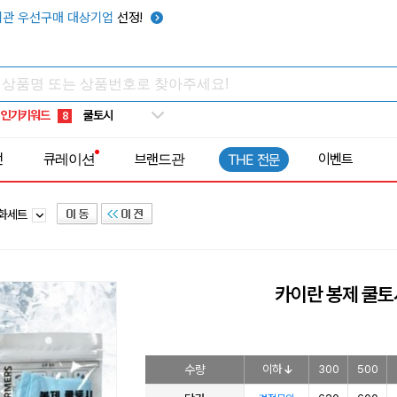
키캡
5
관 우선구매 대상기업
선정!
우산
6
텀블러
7
쿨토시
8
인기키워드
넥쿨러
9
타포린가방
10
전
큐레이션
브랜드관
이벤트
THE 전문
선풍기
1
화세트
카이란 봉제 쿨토
수량
이하
300
500