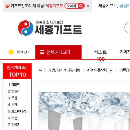
×
세종기프트,
공공기
기프트인포
의 새 이름!
세종기프트
자세히
베스트
기획
전체 카테고리
즐겨찾기
100
인기카테고리
홈
가방/패션/미용/키링
계절 의류잡화
의류잡
TOP 10
1
에코백
2
텀블러
3
우산
4
부채
5
보조배터리
6
수건
7
선풍기