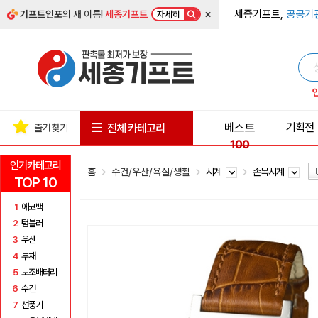
×
세종기프트,
공공기
기프트인포
의 새 이름!
세종기프트
자세히
베스트
기획전
전체 카테고리
즐겨찾기
100
인기카테고리
홈
수건/우산/욕실/생활
시계
손목시계
TOP 10
1
에코백
2
텀블러
3
우산
4
부채
5
보조배터리
6
수건
7
선풍기