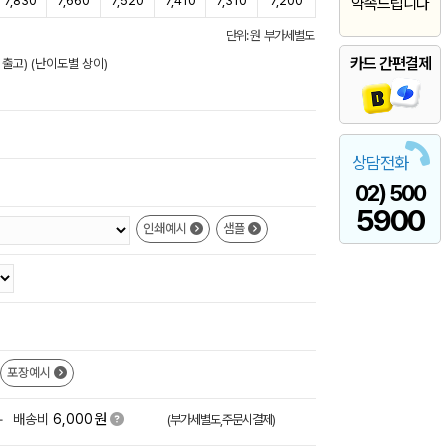
7,830
7,660
7,520
7,410
7,310
7,200
약속드립니다
단위: 원 부가세별도
카드 간편결제
 출고) (난이도별 상이)
상담전화
02) 500
5900
인쇄예시
샘플
포장예시
원
+
배송비
6,000
(부가세별도,주문시결제)