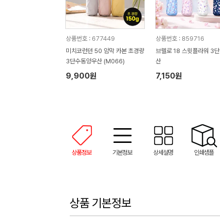
상품번호 : 677449
상품번호 : 859716
미치코런던 50 암막 카본 초경량
브렐로 18 스윗플라워 3단
3단수동양우산 (M066)
산
9,900원
7,150원
상품정보
기본정보
상세설명
인쇄샘플
상품 기본정보