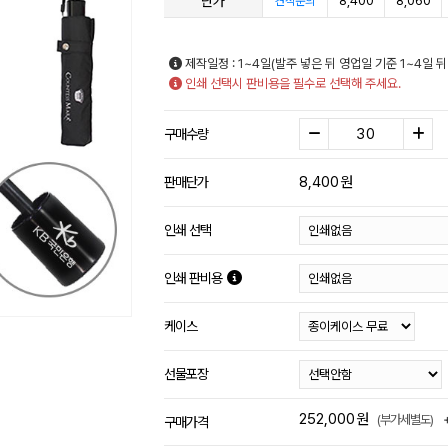
단가
8,400
8,060
견적문의
제작일정 : 1~4일(발주 넣은 뒤 영업일 기준 1~4일 뒤
인쇄 선택시 판비용을 필수로 선택해 주세요.
구매수량
8,400
원
판매단가
인쇄 선택
인쇄 판비용
케이스
선물포장
252,000
원
(부가세별도)
구매가격