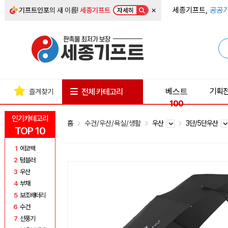
×
세종기프트,
공공기
기프트인포
의 새 이름!
세종기프트
자세히
베스트
기획
전체 카테고리
즐겨찾기
100
인기카테고리
홈
수건/우산/욕실/생활
우산
3단/5단우산
TOP 10
1
에코백
2
텀블러
3
우산
4
부채
5
보조배터리
6
수건
7
선풍기