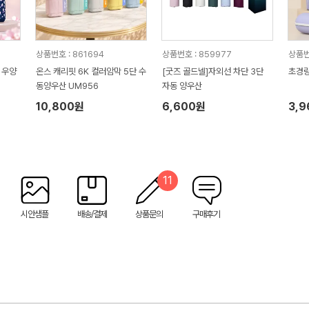
상품번호 : 861694
상품번호 : 859977
상품번
 우양
온스 캐리핏 6K 컬러암막 5단 수
[굿즈 골드넬]자외선 차단 3단
초경량
동양우산 UM956
자동 양우산
10,800원
6,600원
3,
11
시안샘플
배송/결제
상품문의
구매후기