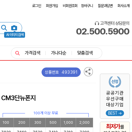
로그인
회원가입
비회원조회
장바구니
질문과답변
회사소개
고객센터 상담문의
02.500.5900
AI 이미지 검색
가격검색
가나다순
맞춤검색
493391
상품번호
공공기관
] CM3단뉴폰지
우선구매
대상기업
100개 이상 무료
BEST →
100
200
300
500
1,000
2,000
최저가
를