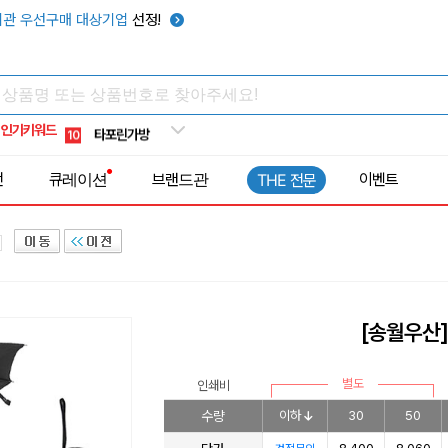
우산
6
관 우선구매 대상기업
선정!
텀블러
7
쿨토시
8
넥쿨러
9
인기키워드
타포린가방
10
선풍기
1
전
큐레이션
브랜드관
이벤트
THE 전문
[송월우산
별도
인쇄비
수량
이하
30
50