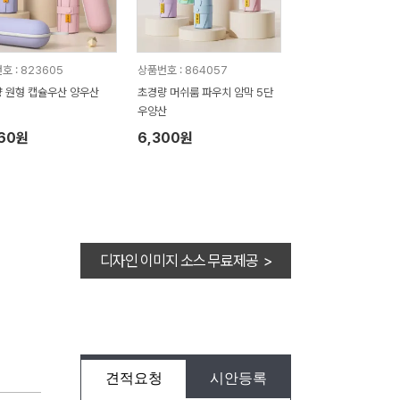
호 : 823605
상품번호 : 864057
 원형 캡슐우산 양우산
초경량 머쉬룸 파우치 암막 5단
우양산
960원
6,300원
디자인 이미지 소스 무료제공 >
견적요청
시안등록