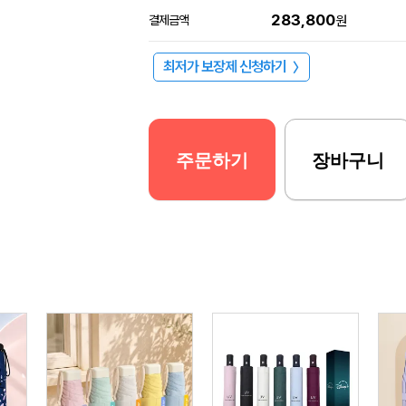
283,800
결제금액
원
최저가 보장제 신청하기
〉
주문하기
장바구니