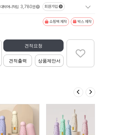
3,780
회원가입
대박머니적립
원
쇼핑백 제작
박스 제작
견적요청
견적출력
상품제안서