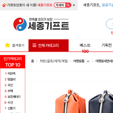
×
세종기프트,
공공기
기프트인포
의 새 이름!
세종기프트
자세히
베스트
기획전
전체 카테고리
즐겨찾기
100
인기카테고리
홈
차량/골프/레저/계절
여행용품
여행용세면
TOP 10
1
에코백
2
텀블러
3
우산
4
부채
5
보조배터리
6
수건
7
선풍기