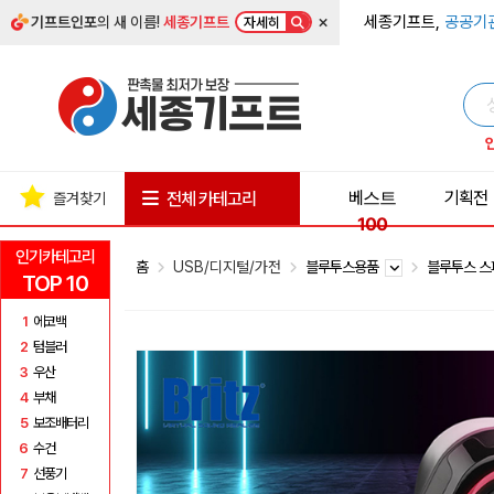
×
세종기프트,
공공기
기프트인포
의 새 이름!
세종기프트
자세히
베스트
기획전
전체 카테고리
즐겨찾기
100
인기카테고리
홈
USB/디지털/가전
블루투스용품
블루투스 
TOP 10
1
에코백
2
텀블러
3
우산
4
부채
5
보조배터리
6
수건
7
선풍기