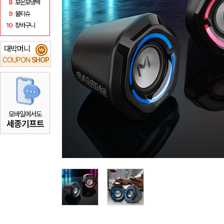
8
보온보냉백
9
물티슈
10
장바구니
대박머니
₩
COUPON
SHOP
모바일에서도
세종기프트