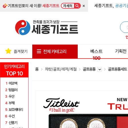
×
세종기프트,
공공기
기프트인포
의 새 이름!
세종기프트
자세히
베스트
기획전
전체 카테고리
즐겨찾기
100
인기카테고리
홈
차량/골프/레저/계절
골프용품
골프용품세
TOP 10
1
에코백
2
텀블러
3
우산
4
부채
5
보조배터리
6
수건
7
선풍기