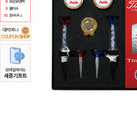
8
보온보냉백
9
물티슈
10
장바구니
대박머니
₩
COUPON
SHOP
모바일에서도
세종기프트