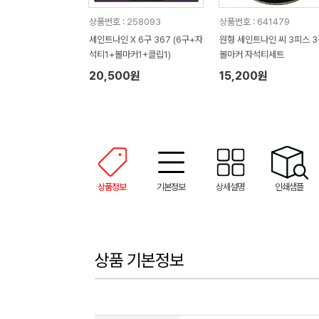
상품번호 : 258093
상품번호 : 641479
세인트나인 X 6구 367 (6구+자
원형 세인트나인 씨 3피스 3
석티1+볼마커1+클립1)
볼마커 자석티세트
20,500원
15,200원
상품정보
기본정보
상세설명
인쇄샘플
상품 기본정보