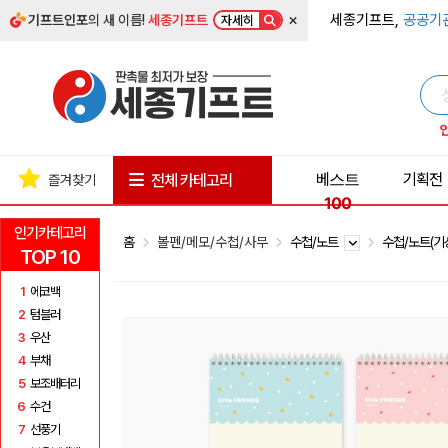
×
세종기프트,
공공기
기프트인포
의 새 이름!
세종기프트
자세히
베스트
기획전
전체 카테고리
즐겨찾기
100
인기카테고리
홈
볼펜/메모/수첩/사무
수첩/노트
수첩/노트(기
TOP 10
1
에코백
2
텀블러
3
우산
4
부채
5
보조배터리
6
수건
7
선풍기