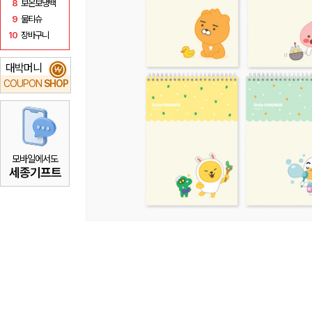
8
보온보냉백
9
물티슈
10
장바구니
대박머니
₩
COUPON
SHOP
모바일에서도
세종기프트