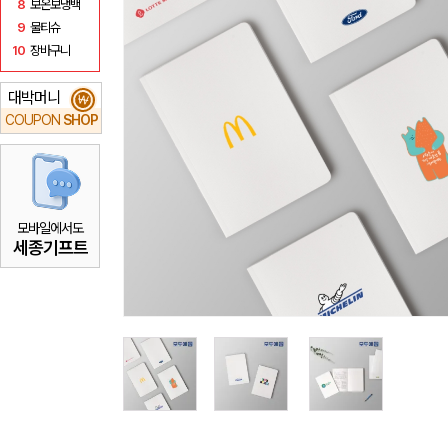
8
보온보냉백
9
물티슈
10
장바구니
대박머니
₩
COUPON
SHOP
모바일에서도
세종기프트