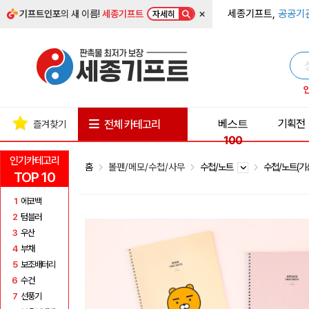
×
세종기프트,
공공기
기프트인포
의 새 이름!
세종기프트
자세히
베스트
기획전
전체 카테고리
즐겨찾기
100
인기카테고리
홈
볼펜/메모/수첩/사무
수첩/노트
수첩/노트(기
TOP 10
1
에코백
2
텀블러
3
우산
4
부채
5
보조배터리
6
수건
7
선풍기