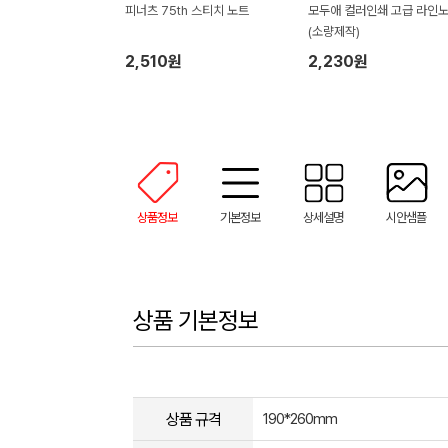
피너츠 75th 스티치 노트
모두애 컬러인쇄 고급 라인
(소량제작)
2,510원
2,230원
상품정보
기본정보
상세설명
시안샘플
상품 기본정보
상품 규격
190*260mm