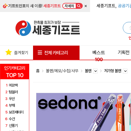
×
세종기프트,
공공기
기프트인포
의 새 이름!
세종기프트
자세히
베스트
기획전
전체 카테고리
즐겨찾기
100
인기카테고리
홈
볼펜/메모/수첩/사무
볼펜
저가형 볼펜
TOP 10
1
에코백
2
텀블러
3
우산
4
부채
5
보조배터리
6
수건
7
선풍기