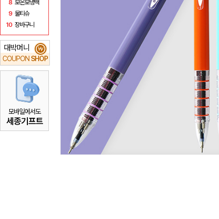
8
보온보냉백
9
물티슈
10
장바구니
대박머니
₩
COUPON
SHOP
모바일에서도
세종기프트