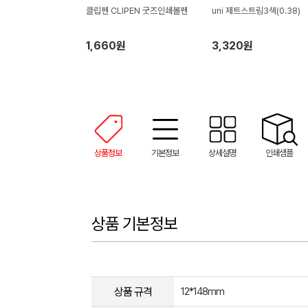
클립펜 CLIPEN 굿즈인쇄볼펜
uni 제트스트림3색(0.38)
1,660원
3,320원
상품정보
기본정보
상세설명
인쇄샘플
상품 기본정보
상품 규격
12*148mm