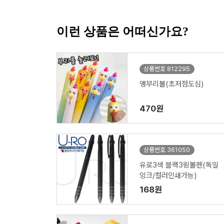
이런 상품은 어떠신가요?
상품번호 812295
앵부리볼(초저점도심)
470원
상품번호 361050
유로3색 블랙3링볼펜(독일
잉크/컬러인쇄가능)
168원