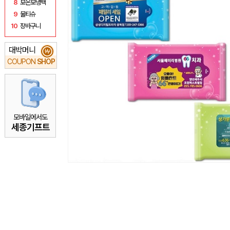
8
보온보냉백
9
물티슈
10
장바구니
대박머니
₩
COUPON
SHOP
모바일에서도
세종기프트