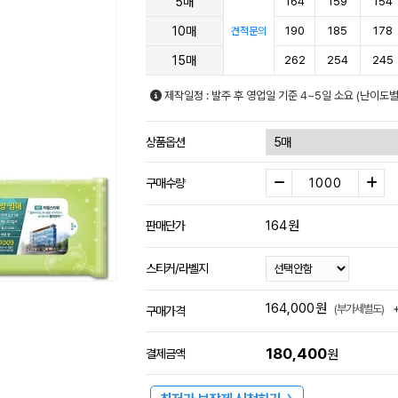
5매
164
159
154
10매
190
185
178
견적문의
15매
262
254
245
제작일정 : 발주 후 영업일 기준 4~5일 소요 (난이도별
상품옵션
구매수량
164
원
판매단가
스티커/라벨지
164,000
원
(부가세별도)
구매가격
180,400
결제금액
원