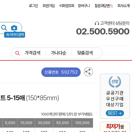
로그인
회원가입
비회원조회
장바구니
질문과답변
(1)
회사소개
고객센터 상담문의
02.500.5900
AI 이미지 검색
가격검색
가나다순
맞춤검색
502752
상품번호
공공기관
 5-15매
(150*85mm)
우선구매
대상기업
BEST →
1000개 단위 판매 / 단위: 원 부가세별도
0
5,000
10,000
30,000
50,000
100,000
최저가
를