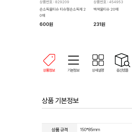
상품번호 : 829209
상품번호 : 454953
손소독물티슈 티슈형손소독제 2
백색물티슈 20매
0매
600원
231원
상품정보
기본정보
상세설명
옵션샘플
상품 기본정보
상품 규격
150*85mm