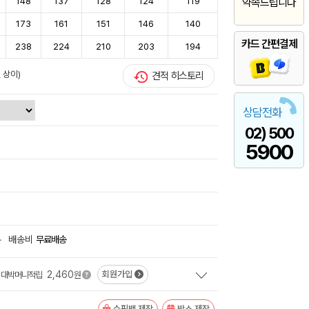
148
137
128
124
119
약속드립니다
173
161
151
146
140
카드 간편결제
238
224
210
203
194
 상이)
견적 히스토리
상담전화
02) 500
5900
+
배송비
무료배송
2,460
회원가입
대박머니적립
원
쇼핑백 제작
박스 제작