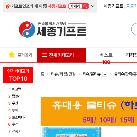
×
세종기프트,
공공기
기프트인포
의 새 이름!
세종기프트
자세히
베스트
기획
전체 카테고리
즐겨찾기
100
인기카테고리
홈
티슈/위생/건강
티슈/물티슈
물티슈(판촉/홍
TOP 10
1
에코백
2
텀블러
3
우산
4
부채
5
보조배터리
6
수건
7
선풍기