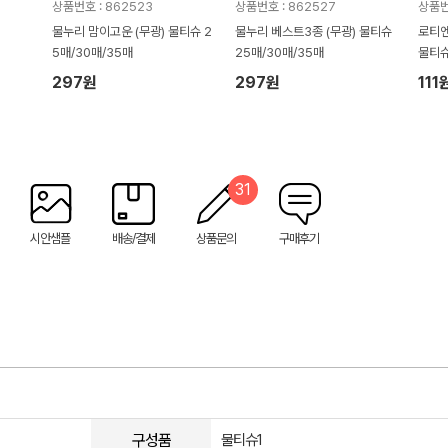
상품번호 : 862523
상품번호 : 862527
상품번
물누리 맘이고운 (무광) 물티슈 2
물누리 베스트3종 (무광) 물티슈
로티엔
5매/30매/35매
25매/30매/35매
물티슈 
mm(
297원
297원
111
31
시안샘플
배송/결제
상품문의
구매후기
구성품
물티슈1