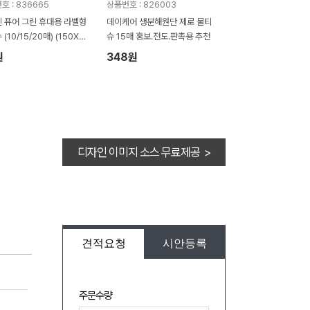
호 : 836665
상품번호 : 826003
 퓨어 그린 휴대용 라벨형
데이케어 생분해원단 제로 물티
(10/15/20매) (150X90
슈 15매 홍보.전도.판촉용 추천
±5mm))
원
348원
디자인 이미지 소스 무료제공 >
견적요청
시안등록
주문수량