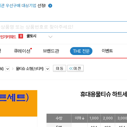
키캡
5
관 우선구매 대상기업
선정!
우산
6
텀블러
7
쿨토시
8
인기키워드
넥쿨러
9
타포린가방
10
전
큐레이션
브랜드관
이벤트
THE 전문
선풍기
1
보)
물티슈 소형(스티커)
휴대용물티슈 하트세트
수량
이하
1,000
2,000
3,00