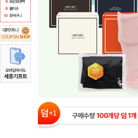
8
보온보냉백
9
물티슈
10
장바구니
대박머니
₩
COUPON
SHOP
모바일에서도
세종기프트
구매수량
100개당 덤 1개