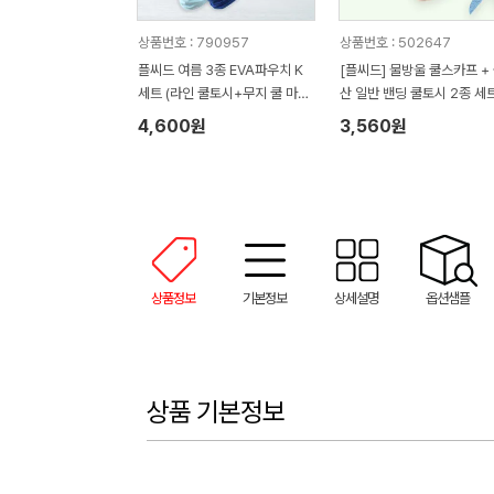
상품번호 : 790957
상품번호 : 502647
플씨드 여름 3종 EVA파우치 K
[플씨드] 물방울 쿨스카프 +
세트 (라인 쿨토시+무지 쿨 마스
산 일반 밴딩 쿨토시 2종 세
크)
4,600원
3,560원
상품정보
기본정보
상세설명
옵션샘플
상품 기본정보