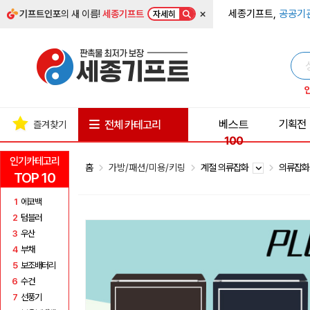
×
세종기프트,
공공기
기프트인포
의 새 이름!
세종기프트
자세히
베스트
기획전
전체 카테고리
즐겨찾기
100
인기카테고리
홈
가방/패션/미용/키링
계절 의류잡화
의류잡
TOP 10
1
에코백
2
텀블러
3
우산
4
부채
5
보조배터리
6
수건
7
선풍기