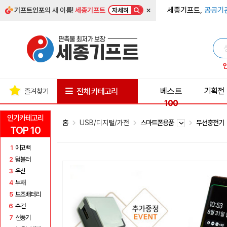
×
세종기프트,
공공기
기프트인포
의 새 이름!
세종기프트
자세히
베스트
기획전
전체 카테고리
즐겨찾기
100
인기카테고리
홈
USB/디지털/가전
스마트폰용품
무선충전기
TOP 10
1
에코백
2
텀블러
3
우산
4
부채
5
보조배터리
6
수건
7
선풍기