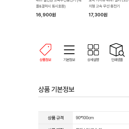
4in1 올인원 고속무선충전기 (애
모락 카이뉴 4IN1 멀티 LED
플&갤럭시 동시호환)
치형 고속 무선 충전기
16,900원
17,300원
상품정보
기본정보
상세설명
인쇄샘플
상품 기본정보
상품 규격
90*100cm