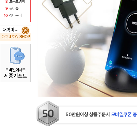
8
보온보냉백
9
물티슈
10
장바구니
대박머니
₩
COUPON
SHOP
모바일에서도
세종기프트
50만원이상 상품주문시
모바일쿠폰 