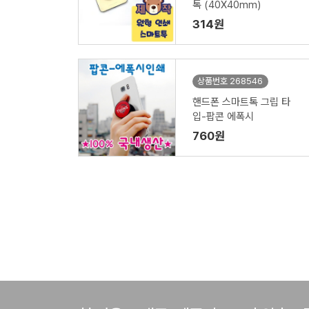
톡 (40X40mm)
314원
상품번호 268546
핸드폰 스마트톡 그립 타
입-팝콘 에폭시
760원