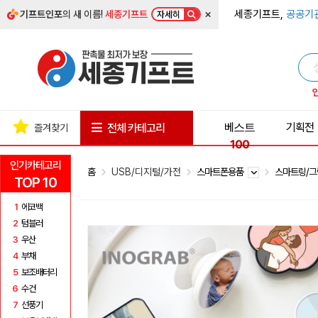
×
세종기프트,
공공기
기프트인포
의 새 이름!
세종기프트
자세히
베스트
기획전
전체 카테고리
즐겨찾기
100
인기카테고리
홈
USB/디지털/가전
스마트폰용품
스마트링/
TOP 10
1
에코백
2
텀블러
3
우산
4
부채
5
보조배터리
6
수건
7
선풍기