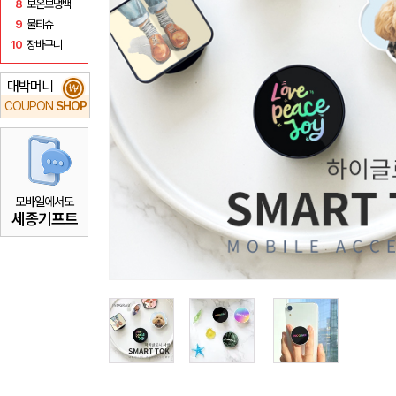
8
보온보냉백
9
물티슈
10
장바구니
대박머니
₩
COUPON
SHOP
모바일에서도
세종기프트