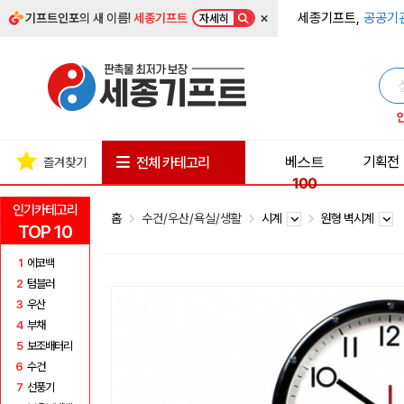
×
세종기프트,
공공기
기프트인포
의 새 이름!
세종기프트
자세히
베스트
기획전
전체 카테고리
즐겨찾기
100
인기카테고리
홈
수건/우산/욕실/생활
시계
원형 벽시계
TOP 10
1
에코백
2
텀블러
3
우산
4
부채
5
보조배터리
6
수건
7
선풍기