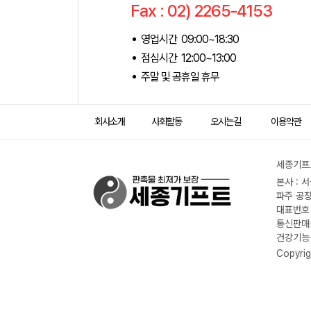
Fax : 02) 2265-4153
영업시간 09:00~18:30
점심시간 12:00~13:00
주말 및 공휴일 휴무
회사소개
사회활동
오시는길
이용약관
세종기프트
본사 : 
파주 공장
대표번호 :
통신판매신
건강기능식
Copyrig