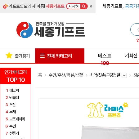
×
세종기프트,
공공기
기프트인포
의 새 이름!
세종기프트
자세히
베스트
기획전
전체 카테고리
즐겨찾기
100
인기카테고리
홈
수건/우산/욕실/생활
치약/칫솔/구강청결
칫
TOP 10
1
에코백
2
텀블러
3
우산
4
부채
5
보조배터리
6
수건
7
선풍기