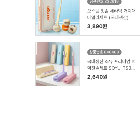
상품번호 832619
오스템 칫솔 세라믹 거치대
데일리세트 (국내생산)
3,890원
상품번호 840408
국내생산 소유 프리미엄 치
약칫솔세트 SOYU-TS300
(국산칫솔)
2,640원