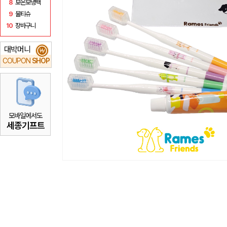
8
보온보냉백
9
물티슈
10
장바구니
대박머니
₩
COUPON
SHOP
모바일에서도
세종기프트