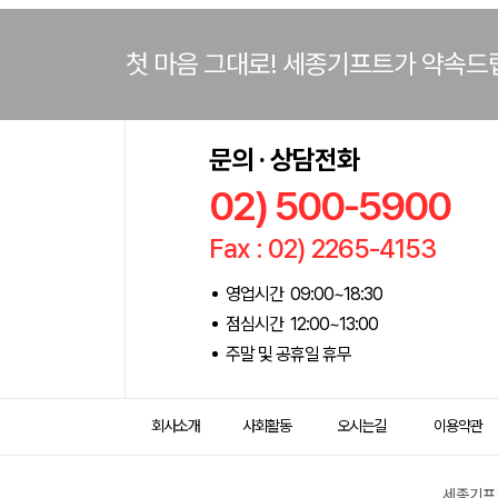
첫 마음 그대로! 세종기프트가 약속드
문의 · 상담전화
02) 500-5900
Fax : 02) 2265-4153
영업시간 09:00~18:30
점심시간 12:00~13:00
주말 및 공휴일 휴무
회사소개
사회활동
오시는길
이용약관
세종기프트