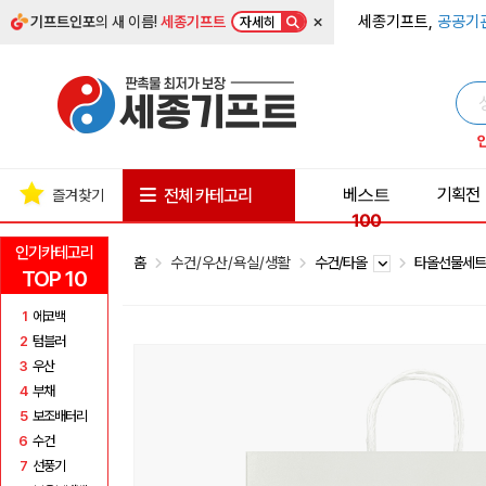
×
세종기프트,
공공기
기프트인포
의 새 이름!
세종기프트
자세히
베스트
기획전
전체 카테고리
즐겨찾기
100
인기카테고리
홈
수건/우산/욕실/생활
수건/타올
타올선물세
TOP 10
1
에코백
2
텀블러
3
우산
4
부채
5
보조배터리
6
수건
7
선풍기