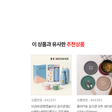
이 상품과 유사한
추천상품
상품번호 : 842251
상품번호 : 494392
5단8K원형캡슐우산 실리콘컵2
플라이토 실리콘 단추 냄비받침
p세트+싸바리케이스 굿즈세트
(159×159mm)