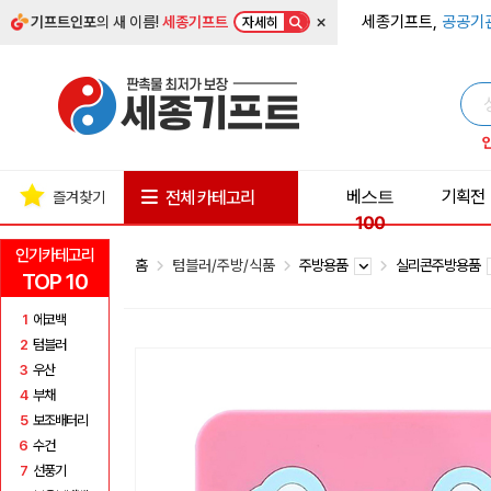
×
세종기프트,
공공기
기프트인포
의 새 이름!
세종기프트
자세히
베스트
기획전
전체 카테고리
즐겨찾기
100
인기카테고리
홈
텀블러/주방/식품
주방용품
실리콘주방용품
TOP 10
1
에코백
2
텀블러
3
우산
4
부채
5
보조배터리
6
수건
7
선풍기