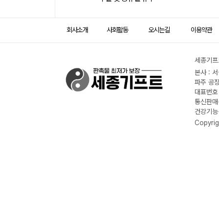
회사소개
사회활동
오시는길
이용약관
세종기프트
본사 : 
파주 공장
대표번호 :
통신판매신
건강기능식
Copyrig