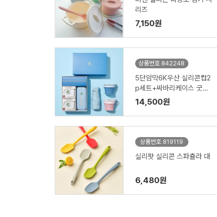
리즈
7,150원
상품번호 842248
5단암막6K우산 실리콘컵2
p세트+싸바리케이스 굿즈
세트
14,500원
상품번호 819119
실리팟 실리콘 스파츌라 대
6,480원