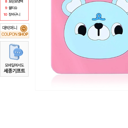
8
보온보냉백
9
물티슈
10
장바구니
대박머니
₩
COUPON
SHOP
모바일에서도
세종기프트