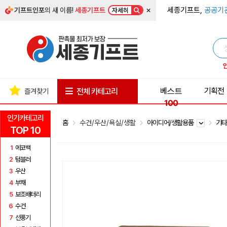
×
세종기프트,
공공기
기프트인포
의 새 이름!
세종기프트
자세히
베스트
기획전
전체 카테고리
즐겨찾기
100
인기카테고리
홈
수건/우산/욕실/생활
아이디어/생활용품
기타
TOP 10
1
에코백
2
텀블러
3
우산
4
부채
5
보조배터리
6
수건
7
선풍기